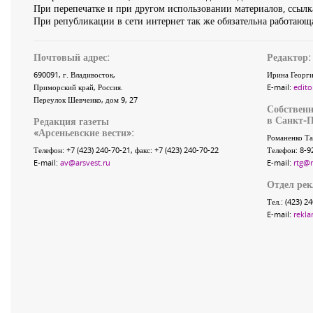
При перепечатке и при другом использовании материалов, ссылка
При републикации в сети интернет так же обязательна работающа
Почтовый адрес:
Редактор:
690091
, г.
Владивосток
,
Ирина Георги
Приморский край
,
Россия
.
E-mail:
edito
Переулок Шевченко
, дом 9, 27
Собственн
в Санкт-П
Редакция газеты
«
Арсеньевские вести
»:
Романенко Та
Телефон:
+7 (423) 240-70-21
, факс:
+7 (423) 240-70-22
Телефон: 8-9
E-mail:
av@arsvest.ru
E-mail:
rtg@
Отдел ре
Тел.: (423) 2
E-mail:
rekla