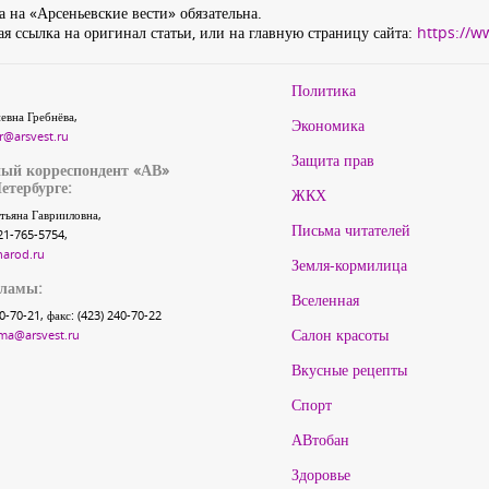
 на «Арсеньевские вести» обязательна.
я ссылка на оригинал статьи, или на главную страницу сайта:
https://w
Политика
евна Гребнёва,
Экономика
r@arsvest.ru
Защита прав
ый корреспондент «АВ»
етербурге:
ЖКХ
тьяна Гаврииловна,
Письма читателей
21-765-5754,
narod.ru
Земля-кормилица
кламы:
Вселенная
40-70-21, факс: (423) 240-70-22
Салон красоты
ma@arsvest.ru
Вкусные рецепты
Спорт
АВтобан
Здоровье