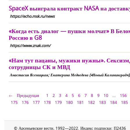
SpaceX выиграла контракт NASA на доставк
https://echo.msk.ru/news
«Когда есть диалог — пушки молчат» В Бело
Россию в G8
https://www.znak.com/
«Нам тут пацаны, мужики нужны». Сексизм, 
сотрудницы СК и МВД
Анастасия Ясеницкая; Екатерина Медведева («Новый Калининград»), 
Предыдущая
1
2
3
4
5
6
7
8
9
10
...
156
175
176
177
178
179
180
181
182
183
184
185
© Арсеньевские вести, 1992—2022. Индекс подписки: П2436