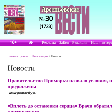
30
№
[1723]
16+
Реклама
ЗаКон
Редакция
Наши автор
Главная страница
Наши авторы
Новости
Новости
Правительство Приморья назвало условия, 
продолжены
www.primorsky.ru
«Вплоть до остановки сердца» Врачи обрати
критическому.