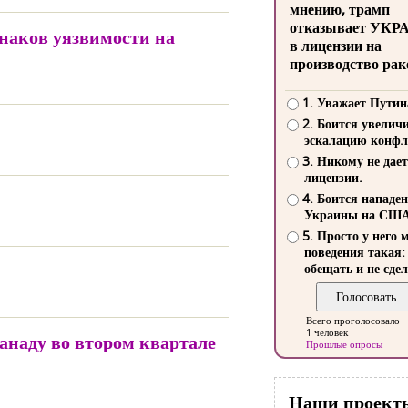
мнению, трамп
отказывает УКР
знаков уязвимости на
в лицензии на
производство рак
1. Уважает Путин
2. Боится увелич
эскалацию конфл
3. Никому не дает
лицензии.
4. Боится нападе
Украины на СШ
5. Просто у него 
поведения такая:
обещать и не сдел
Всего проголосовало
1 человек
наду во втором квартале
Прошлые опросы
Наши проект