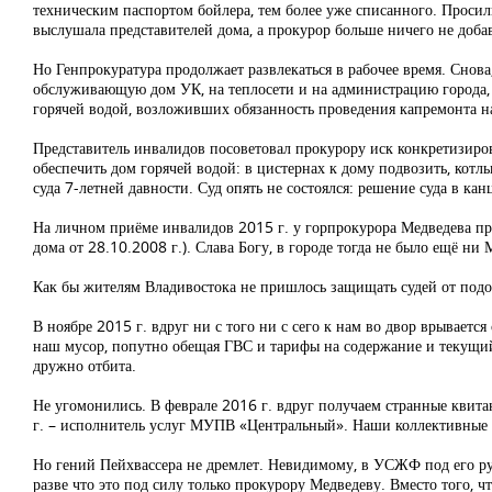
техническим паспортом бойлера, тем более уже списанного. Просили
выслушала представителей дома, а прокурор больше ничего не добав
Но Генпрокуратура продолжает развлекаться в рабочее время. Снова
обслуживающую дом УК, на теплосети и на администрацию города, к
горячей водой, возложивших обязанность проведения капремонта на
Представитель инвалидов посоветовал прокурору иск конкретизиров
обеспечить дом горячей водой: в цистернах к дому подвозить, котл
суда 7-летней давности. Суд опять не состоялся: решение суда в ка
На личном приёме инвалидов 2015 г. у горпрокурора Медведева про
дома от 28.10.2008 г.). Слава Богу, в городе тогда не было ещё ни 
Как бы жителям Владивостока не пришлось защищать судей от под
В ноябре 2015 г. вдруг ни с того ни с сего к нам во двор врывае
наш мусор, попутно обещая ГВС и тарифы на содержание и текущий 
дружно отбита.
Не угомонились. В феврале 2016 г. вдруг получаем странные квит
г. – исполнитель услуг МУПВ «Центральный». Наши коллективные 
Но гений Пейхвассера не дремлет. Невидимому, в УСЖФ под его рук
разве что это под силу только прокурору Медведеву. Вместо того, ч