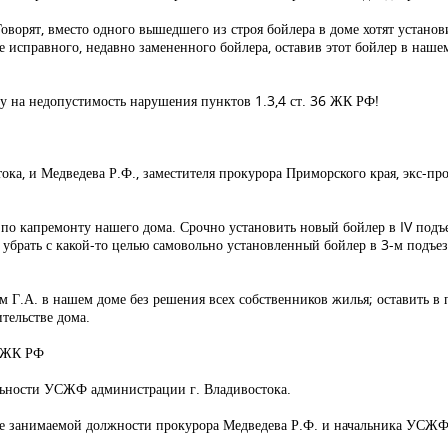
оворят, вместо одного вышедшего из строя бойлера в доме хотят установи
 исправного, недавно замененного бойлера, оставив этот бойлер в наше
ру на недопустимость нарушения пунктов 1.3,4 ст. 36 ЖК РФ!
ока, и Медведева Р.Ф., заместителя прокурора Приморского края, экс-п
 по капремонту нашего дома. Срочно установить новый бойлер в IV подъ
убрать с какой-то целью самовольно установленный бойлер в 3-м подъез
м Г.А. в нашем доме без решения всех собственников жилья; оставить в п
тельстве дома.
й ЖК РФ
ельности УСЖФ администрации г. Владивостока.
ие занимаемой должности прокурора Медведева Р.Ф. и начальника УСЖФ