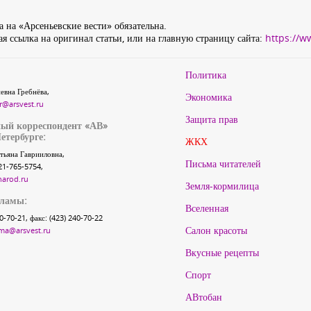
 на «Арсеньевские вести» обязательна.
я ссылка на оригинал статьи, или на главную страницу сайта:
https://w
Политика
евна Гребнёва,
Экономика
r@arsvest.ru
Защита прав
ый корреспондент «АВ»
етербурге:
ЖКХ
тьяна Гаврииловна,
Письма читателей
21-765-5754,
narod.ru
Земля-кормилица
кламы:
Вселенная
40-70-21, факс: (423) 240-70-22
Салон красоты
ma@arsvest.ru
Вкусные рецепты
Спорт
АВтобан