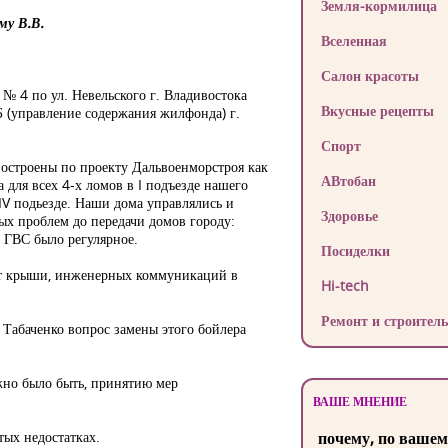
Земля-кормилица
му В.В.
Вселенная
Салон красоты
№ 4 по ул. Невельского г. Владивостока
Вкусные рецепты
Б (управление содержания жилфонда) г.
Спорт
построены по проекту Дальвоенморстроя как
АВтобан
 для всех 4-х ломов в I подъезде нашего
 IV подьезде. Наши дома управлялись и
Здоровье
х проблем до передачи домов городу:
. ГВС было регулярное.
Посиделки
онт крыши, инженерных коммуникаций в
Hi-tech
Ремонт и строитель
Табаченко вопрос замены этого бойлера
лжно было быть, принятию мер
ВАШЕ МНЕНИЕ
тых недостатках.
почему, по вашем