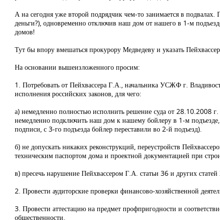
А на сегодня уже второй подрядчик чем-то занимается в подвалах. Г
деньги?), одновременно отключив наш дом от нашего в 1-м подъезде
домов!
Тут бы впору вмешаться прокурору Медведеву и указать Пейхвассе
На основании вышеизложенного просим:
1. Потребовать от Пейхвассера Г.А., начальника УСЖФ г. Владивост
исполнения российских законов, для чего:
а) немедленно полностью исполнить решение суда от 28.10.2008 г.
немедленно подключить наш дом к нашему бойлеру в 1-м подъезде, 
подписи, с 3-го подъезда бойлер переставили во 2-й подъезд).
б) не допускать никаких реконструкций, переустройств Пейхвассеро
техническим паспортом дома и проектной документацией при строи
в) пресечь нарушение Пейхвассером Г.А. статьи 36 и других стате
2. Провести аудиторские проверки финансово-хозяйственной деят
3. Провести аттестацию на предмет профпригодности и соответств
общественности.