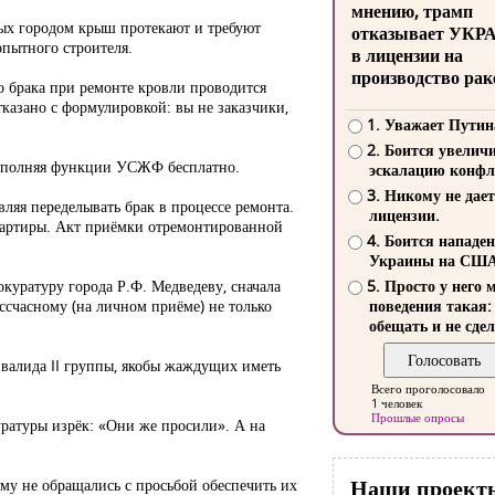
мнению, трамп
ых городом крыш протекают и требуют
отказывает УКР
опытного строителя.
в лицензии на
производство рак
о брака при ремонте кровли проводится
казано с формулировкой: вы не заказчики,
1. Уважает Путин
2. Боится увелич
 выполняя функции УСЖФ бесплатно.
эскалацию конфл
3. Никому не дает
ляя переделывать брак в процессе ремонта.
лицензии.
квартиры. Акт приёмки отремонтированной
4. Боится нападе
Украины на СШ
окуратуру города Р.Ф. Медведеву, сначала
5. Просто у него 
ессчасному (на личном приёме) не только
поведения такая:
обещать и не сдел
нвалида II группы, якобы жаждущих иметь
Всего проголосовало
1 человек
Прошлые опросы
уратуры изрёк: «Они же просили». А на
Наши проект
ому не обращались с просьбой обеспечить их