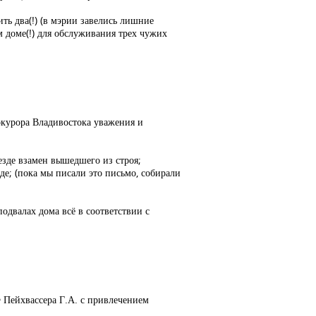
ть два(!) (в мэрии завелись лишние
м доме(!) для обслуживания трех чужих
рокурора Владивостока уважения и
езде взамен вышедшего из строя;
де; (пока мы писали это письмо, собирали
одвалах дома всё в соответствии с
 Пейхвассера Г.А. с привлечением