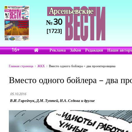
30
№
[1723]
16+
Реклама
ЗаКон
Редакция
Наши автор
Главная страница
ЖКХ
Вместо одного бойлера – два проектировщика
Вместо одного бойлера – два п
05.10.2016
В.И. Гирейчук, Д.М. Туптей, Н.А. Седова и другие