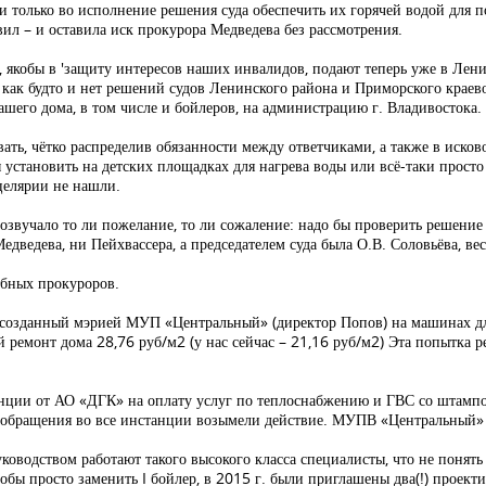
 только во исполнение решения суда обеспечить их горячей водой для по
ил – и оставила иск прокурора Медведева без рассмотрения.
, якобы в 'защиту интересов наших инвалидов, подают теперь уже в Лени
ак будто и нет решений судов Ленинского района и Приморского краево
шего дома, в том числе и бойлеров, на администрацию г. Владивостока.
ать, чётко распределив обязанности между ответчиками, а также в исков
ы установить на детских площадках для нагрева воды или всё-таки прост
нцелярии не нашли.
звучало то ли пожелание, то ли сожаление: надо бы проверить решение 
Медведева, ни Пейхвассера, а председателем суда была О.В. Соловьёва, ве
обных прокуроров.
тся созданный мэрией МУП «Центральный» (директор Попов) на машинах д
ремонт дома 28,76 руб/м2 (у нас сейчас – 21,16 руб/м2) Эта попытка р
анции от АО «ДГК» на оплату услуг по теплоснабжению и ГВС со штампо
обращения во все инстанции возымели действие. МУПВ «Центральный» о
оводством работают такого высокого класса специалисты, что не понять 
тобы просто заменить I бойлер, в 2015 г. были приглашены два(!) проек