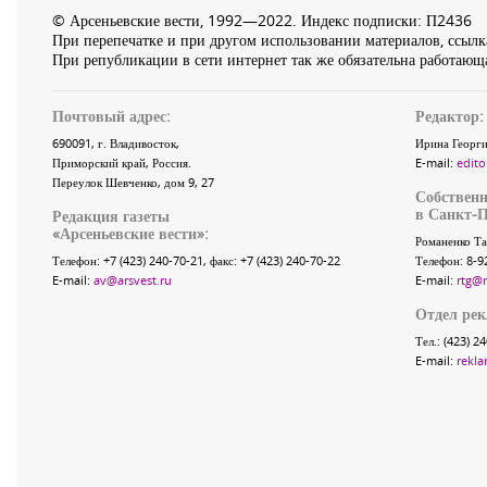
© Арсеньевские вести, 1992—2022. Индекс подписки: П2436
При перепечатке и при другом использовании материалов, ссылка
При републикации в сети интернет так же обязательна работающа
Почтовый адрес:
Редактор:
690091
, г.
Владивосток
,
Ирина Георги
Приморский край
,
Россия
.
E-mail:
edito
Переулок Шевченко
, дом 9, 27
Собственн
в Санкт-П
Редакция газеты
«
Арсеньевские вести
»:
Романенко Та
Телефон:
+7 (423) 240-70-21
, факс:
+7 (423) 240-70-22
Телефон: 8-9
E-mail:
av@arsvest.ru
E-mail:
rtg@
Отдел ре
Тел.: (423) 2
E-mail:
rekla