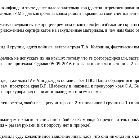
жилфонда и трате денег налогоплательщиков (десятки отремонтированн
ильцов? Мы для контроля за ходом ремонта крыши за свой счёт наняли 
ектную ведомость, техпроцесс ремонта и контроля (во избежание скрытог
риложением сертификатов на закупленные материалы, в чем нам было от
лид II группы, «дитя войны», ветеран труда Т.А. Колодина, фактически
ались не допускать их на крышу: потому что те фотографировали, застав
рыша не протекала. Однако 05.09.2016 г. крыша протекла и затопила 2 
зде, и жильцы IV и V подъездов остались без ГВС. Наши обращения в пр
зам. прокурора края В.Р. Шабекову и, наконец, к прокурору края С.А. Б
 горпрокурора над нашими инвалидами и всеми нами.
 теплосетям, якобы в защиту интересов 2-х инвалидов I группы и 1-го и
нвалидам техпаспорт списанного бойлера?» молодой представитель прок
я – развёл руками (их попросту нет в природе).
дъявила суду коллективное заявление инвалидов, что они никогда ни к к