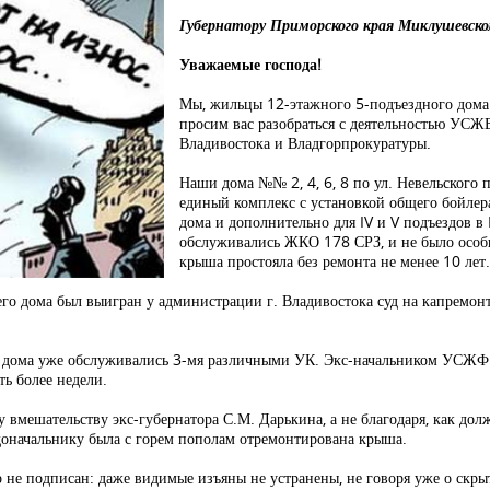
Губернатору Приморского края Миклушевско
Уважаемые господа!
Мы, жильцы 12-этажного 5-подъездного дома 
просим вас разобраться с деятельностью УСЖ
Владивостока и Владгорпрокуратуры.
Наши дома №№ 2, 4, 6, 8 по ул. Невельского 
единый комплекс с установкой общего бойлера
дома и дополнительно для IV и V подъездов в
обслуживались ЖКО 178 СРЗ, и не было особы
крыша простояла без ремонта не менее 10 лет
его дома был выигран у администрации г. Владивостока суд на капрем
ени дома уже обслуживались 3-мя различными УК. Экс-начальником УСЖФ 
ть более недели.
у вмешательству экс-губернатора С.М. Дарькина, а не благодаря, как до
доначальнику была с горем пополам отремонтирована крыша.
не подписан: даже видимые изъяны не устранены, не говоря уже о скры