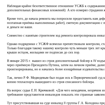
Наблюдая крайне безответственное отношение УСЖБ к содержанию 
дополнительных финансовых вложений). А кто измерял страдания ж
Кроме того, до начала ремонта мы попросили предоставить нам деф
поэтапная приёмка выполненных работ), сметную документацию с п
и деньги не ваши.
Совместно с нанятым строителем ход ремонта контролировала инва
Однако подрядчики с УСЖФ всячески препятствовали контролю, стар
Только благодаря такому нашему контролю чуть меньше трех лет к
крыши истцом, жильцами не подписан до сих пор.
В январе 2015 г. вышел из строя дополнительный бойлер в IV подъе
через приёмную Президента Путина, затем на личном приёме, далее 
проигнорированы, но и начались более изощрённые издевательства
Так, лично Р.Ф. Медведевым был подан иск в Первореченский суд к
копию техпаспорта вышедшего из строя списанного бойлера.
На вопрос судьи Е.Н. Крючковой: «Для чего неходячим, незрячим и
требование представителя инвалидов показать эти странные заявлени
Тут присутствовавшая на суде инвалид II группы Г.А. Колодина пре