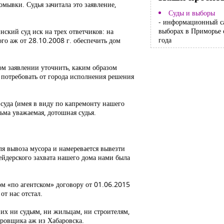
мывки. Судья зачитала это заявление,
Суды и выборы
- информационный с
выборах в Приморье 
нский суд иск на трех ответчиков: на
года
го аж от 28.10.2008 г. обеспечить дом
ом заявлении уточнить, каким образом
о потребовать от города исполнения решения
суда (имея в виду по капремонту нашего
сьма уважаемая, дотошная судья.
ля вывоза мусора и намеревается вывезти
ейдерского захвата нашего дома нами была
м «по агентском» договору от 01.06.2015
т нас отстал.
их ни судьям, ни жильцам, ни строителям,
тировщика аж из Хабаровска.