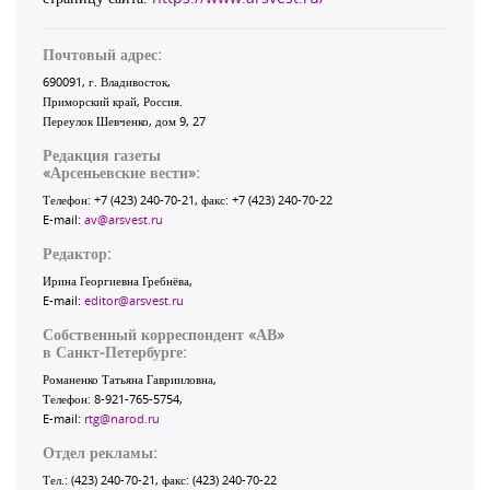
Почтовый адрес:
690091
, г.
Владивосток
,
Приморский край
,
Россия
.
Переулок Шевченко
, дом 9, 27
Редакция газеты
«
Арсеньевские вести
»:
Телефон:
+7 (423) 240-70-21
, факс:
+7 (423) 240-70-22
E-mail:
av@arsvest.ru
Редактор:
Ирина Георгиевна Гребнёва,
E-mail:
editor@arsvest.ru
Собственный корреспондент «АВ»
в Санкт-Петербурге:
Романенко Татьяна Гаврииловна,
Телефон: 8-921-765-5754,
E-mail:
rtg@narod.ru
Отдел рекламы:
Тел.: (423) 240-70-21, факс: (423) 240-70-22