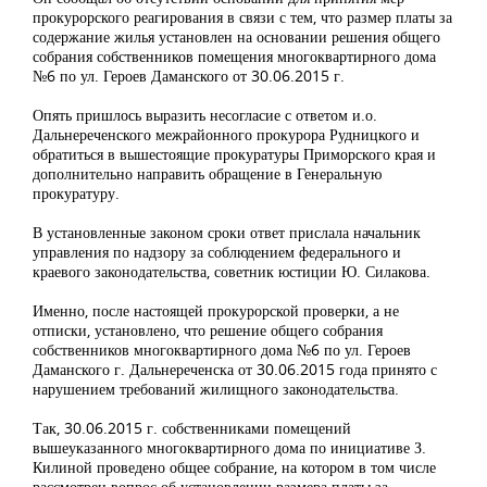
прокурорского реагирования в связи с тем, что размер платы за
содержание жилья установлен на основании решения общего
собрания собственников помещения многоквартирного дома
№6 по ул. Героев Даманского от 30.06.2015 г.
Опять пришлось выразить несогласие с ответом и.о.
Дальнереченского межрайонного прокурора Рудницкого и
обратиться в вышестоящие прокуратуры Приморского края и
дополнительно направить обращение в Генеральную
прокуратуру.
В установленные законом сроки ответ прислала начальник
управления по надзору за соблюдением федерального и
краевого законодательства, советник юстиции Ю. Силакова.
Именно, после настоящей прокурорской проверки, а не
отписки, установлено, что решение общего собрания
собственников многоквартирного дома №6 по ул. Героев
Даманского г. Дальнереченска от 30.06.2015 года принято с
нарушением требований жилищного законодательства.
Так, 30.06.2015 г. собственниками помещений
вышеуказанного многоквартирного дома по инициативе З.
Килиной проведено общее собрание, на котором в том числе
рассмотрен вопрос об установлении размера платы за