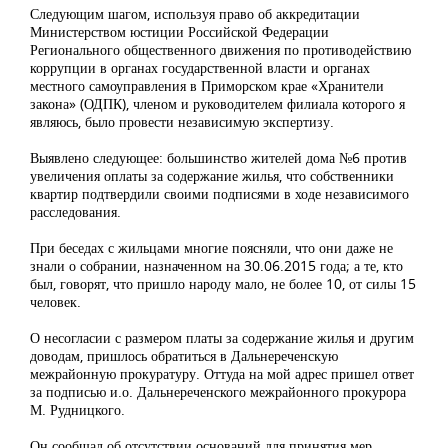
Следующим шагом, используя право об аккредитации
Министерством юстиции Российской Федерации
Регионального общественного движения по противодействию
коррупции в органах государственной власти и органах
местного самоуправления в Приморском крае «Хранители
закона» (ОДПК), членом и руководителем филиала которого я
являюсь, было провести независимую экспертизу.
Выявлено следующее: большинство жителей дома №6 против
увеличения оплаты за содержание жилья, что собственники
квартир подтвердили своими подписями в ходе независимого
расследования.
При беседах с жильцами многие поясняли, что они даже не
знали о собрании, назначенном на 30.06.2015 года; а те, кто
был, говорят, что пришло народу мало, не более 10, от силы 15
человек.
О несогласии с размером платы за содержание жилья и другим
доводам, пришлось обратиться в Дальнереченскую
межрайонную прокуратуру. Оттуда на мой адрес пришел ответ
за подписью и.о. Дальнереченского межрайонного прокурора
М. Рудницкого.
Он сообщал об отсутствии оснований для принятия мер