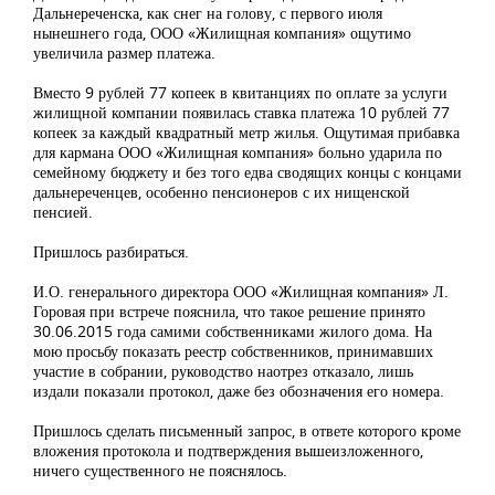
Дальнереченска, как снег на голову, с первого июля
нынешнего года, ООО «Жилищная компания» ощутимо
увеличила размер платежа.
Вместо 9 рублей 77 копеек в квитанциях по оплате за услуги
жилищной компании появилась ставка платежа 10 рублей 77
копеек за каждый квадратный метр жилья. Ощутимая прибавка
для кармана ООО «Жилищная компания» больно ударила по
семейному бюджету и без того едва сводящих концы с концами
дальнереченцев, особенно пенсионеров с их нищенской
пенсией.
Пришлось разбираться.
И.О. генерального директора ООО «Жилищная компания» Л.
Горовая при встрече пояснила, что такое решение принято
30.06.2015 года самими собственниками жилого дома. На
мою просьбу показать реестр собственников, принимавших
участие в собрании, руководство наотрез отказало, лишь
издали показали протокол, даже без обозначения его номера.
Пришлось сделать письменный запрос, в ответе которого кроме
вложения протокола и подтверждения вышеизложенного,
ничего существенного не пояснялось.