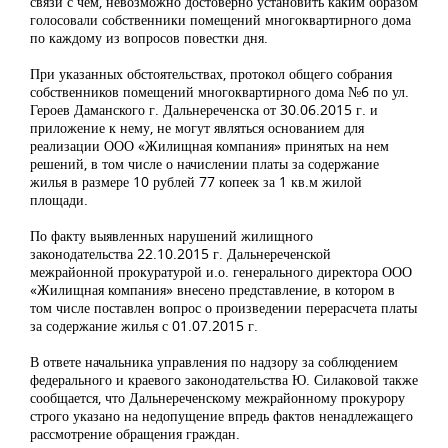
связи с чем, невозможно достоверно установить каким образом
голосовали собственники помещений многоквартирного дома
по каждому из вопросов повестки дня.
При указанных обстоятельствах, протокол общего собрания
собственников помещений многоквартирного дома №6 по ул.
Героев Даманского г. Дальнереченска от 30.06.2015 г. и
приложение к нему, не могут являться основанием для
реализации ООО «Жилищная компания» принятых на нем
решений, в том числе о начислении платы за содержание
жилья в размере 10 рублей 77 копеек за 1 кв.м жилой
площади.
По факту выявленных нарушений жилищного
законодательства 22.10.2015 г. Дальнереченской
межрайонной прокуратурой и.о. генерального директора ООО
«Жилищная компания» внесено представление, в котором в
том числе поставлен вопрос о произведении перерасчета платы
за содержание жилья с 01.07.2015 г.
В ответе начальника управления по надзору за соблюдением
федерального и краевого законодательства Ю. Силаковой также
сообщается, что Дальнереченскому межрайонному прокурору
строго указано на недопущение впредь фактов ненадлежащего
рассмотрение обращения граждан.