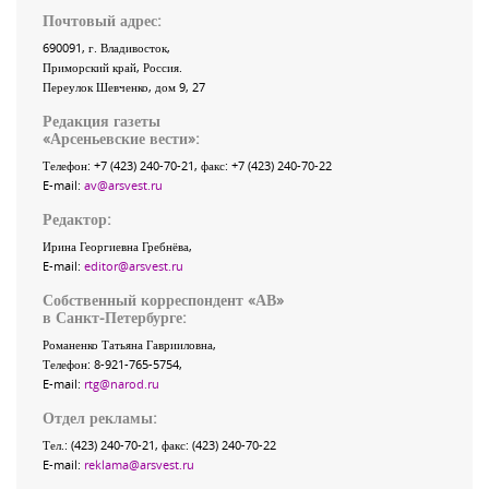
Почтовый адрес:
690091
, г.
Владивосток
,
Приморский край
,
Россия
.
Переулок Шевченко
, дом 9, 27
Редакция газеты
«
Арсеньевские вести
»:
Телефон:
+7 (423) 240-70-21
, факс:
+7 (423) 240-70-22
E-mail:
av@arsvest.ru
Редактор:
Ирина Георгиевна Гребнёва,
E-mail:
editor@arsvest.ru
Собственный корреспондент «АВ»
в Санкт-Петербурге:
Романенко Татьяна Гаврииловна,
Телефон: 8-921-765-5754,
E-mail:
rtg@narod.ru
Отдел рекламы:
Тел.: (423) 240-70-21, факс: (423) 240-70-22
E-mail:
reklama@arsvest.ru