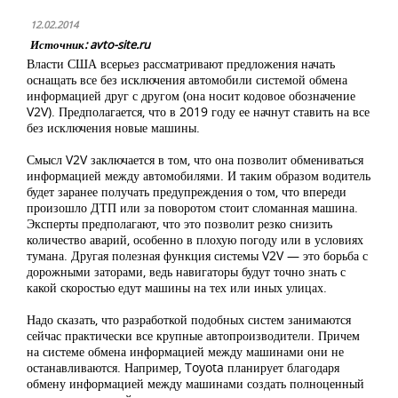
12.02.2014
Источник: avto-site.ru
Власти США всерьез рассматривают предложения начать
оснащать все без исключения автомобили системой обмена
информацией друг с другом (она носит кодовое обозначение
V2V). Предполагается, что в 2019 году ее начнут ставить на все
без исключения новые машины.
Смысл V2V заключается в том, что она позволит обмениваться
информацией между автомобилями. И таким образом водитель
будет заранее получать предупреждения о том, что впереди
произошло ДТП или за поворотом стоит сломанная машина.
Эксперты предполагают, что это позволит резко снизить
количество аварий, особенно в плохую погоду или в условиях
тумана. Другая полезная функция системы V2V — это борьба с
дорожными заторами, ведь навигаторы будут точно знать с
какой скоростью едут машины на тех или иных улицах.
Надо сказать, что разработкой подобных систем занимаются
сейчас практически все крупные автопроизводители. Причем
на системе обмена информацией между машинами они не
останавливаются. Например, Toyota планирует благодаря
обмену информацией между машинами создать полноценный