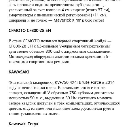
есть грязюке и водным препятствиям: зубастая резина,
увеличенный за счет колес на 4 см клиренс (итого 37 см),
амортизаторы с пневматической регулировкой (+11 см),
шноркели и не только — Maverick X mr к бою готов!
CFMOTO CF800-Z8 EFI
В стане CFMOTO появился первый спортивный «сайд» —
CF800-Z8 EFI с 63-сильным V-образным четырехтактным
двигателем объемом 800 см3 с жидкостным охлаждением.
Мотовездеход оборудован анатомическими креслами и 5-
точечными спортивными ремнями.
KAWASAKI
Флагманский квадроцикл KVF750 4X4i Brute Force в 2014
году изменил только цвета. В остальном это все тот же
аппарат, оснащенный V-образным 750-кубовым двигателем
мощностью 50 л. с., выдающим 59 Нм крутящего момента.
Теперь квадрик доступен в трех комплектациях, отличающихся
цветом, отсутствием или наличием электроусилителя руля и
типом установленных колес.
Kawasaki Teryx