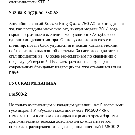
специалистами STELS.
Suzuki KingQuad 750 AXi
Хотя обновленный Suzuki King Quad 750 AXi и выглядит так
же, как последние несколько лет, внутри модели 2014 года
скрыты серьезные изменения, коснувшиеся 722-кубового
одноцилиндрового мотора. Он получил вторую свечу в
цилиндр, новый блок управления и новый каталитический
нейтрализатор выхлопной системы. За счет этого двигатель
стал процентов на 10 более экономичным по сравнению с
предыдущей версией. Ну а электроусилитель руля для
современных брендовых квадроциклов уже становится must
have.
РУССКАЯ МЕХАНИКА
РМ500-2
Не только американцам и канадцам удивлять нас 6-колесными
гусеницами! У «Русской механики» есть РМ500 4x6 с
самосвальным кузовом с откидывающимися тремя бортами.
Дополнительная тележка довольно легко отстегивается,
оставляя в распоряжении владельца полноценный РМ500-2.