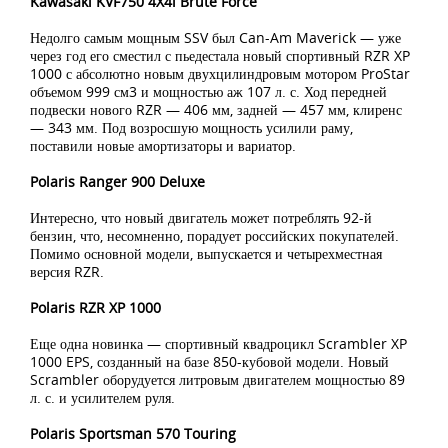
Kawasaki KVF750 4X4i Brute Force
Недолго самым мощным SSV был Can-Am Maverick — уже
через год его сместил с пьедестала новый спортивный RZR XP
1000 с абсолютно новым двухцилиндровым мотором ProStar
объемом 999 см3 и мощностью аж 107 л. с. Ход передней
подвески нового RZR — 406 мм, задней — 457 мм, клиренс
— 343 мм. Под возросшую мощность усилили раму,
поставили новые амортизаторы и вариатор.
Polaris Ranger 900 Deluxe
Интересно, что новый двигатель может потреблять 92-й
бензин, что, несомненно, порадует российских покупателей.
Помимо основной модели, выпускается и четырехместная
версия RZR.
Polaris RZR XP 1000
Еще одна новинка — спортивный квадроцикл Scrambler XP
1000 EPS, созданный на базе 850-кубовой модели. Новый
Scrambler оборудуется литровым двигателем мощностью 89
л. с. и усилителем руля.
Polaris Sportsman 570 Touring