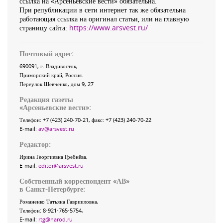
ссылка на «Арсеньевские вести» обязательна.
При републикации в сети интернет так же обязательна
работающая ссылка на оригинал статьи, или на главную
страницу сайта:
https://www.arsvest.ru/
Почтовый адрес:
690091
, г.
Владивосток
,
Приморский край
,
Россия
.
Переулок Шевченко
, дом 9, 27
Редакция газеты
«
Арсеньевские вести
»:
Телефон:
+7 (423) 240-70-21
, факс:
+7 (423) 240-70-22
E-mail:
av@arsvest.ru
Редактор:
Ирина Георгиевна Гребнёва,
E-mail:
editor@arsvest.ru
Собственный корреспондент «АВ»
в Санкт-Петербурге:
Романенко Татьяна Гаврииловна,
Телефон: 8-921-765-5754,
E-mail:
rtg@narod.ru