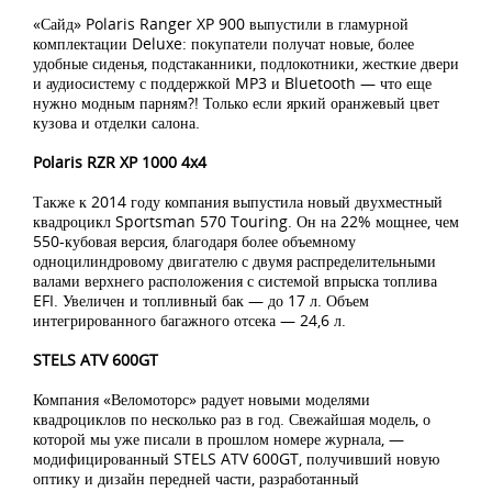
«Сайд» Polaris Ranger XP 900 выпустили в гламурной
комплектации Deluxe: покупатели получат новые, более
удобные сиденья, подстаканники, подлокотники, жесткие двери
и аудиосистему с поддержкой MP3 и Bluetooth — что еще
нужно модным парням?! Только если яркий оранжевый цвет
кузова и отделки салона.
Polaris RZR XP 1000 4x4
Также к 2014 году компания выпустила новый двухместный
квадроцикл Sportsman 570 Touring. Он на 22% мощнее, чем
550-кубовая версия, благодаря более объемному
одноцилиндровому двигателю с двумя распределительными
валами верхнего расположения с системой впрыска топлива
EFI. Увеличен и топливный бак — до 17 л. Объем
интегрированного багажного отсека — 24,6 л.
STELS ATV 600GT
Компания «Веломоторс» радует новыми моделями
квадроциклов по несколько раз в год. Свежайшая модель, о
которой мы уже писали в прошлом номере журнала, —
модифицированный STELS ATV 600GT, получивший новую
оптику и дизайн передней части, разработанный