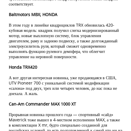
соответствует.
Baltmotors MBX; HONDA
В этом году в линейке квадроциклов TRX обновилась 420-
кубовая модель: квадрик получил слегка модернизированный
мотор, новые выхлопную систему, блок управления
двигателем, раму и заднюю подвеску, а также долгожданный
электроусилитель руля, который сможет одновременно
выполнять функцию рулевого демпфера, что облегчит
управление на неровной поверхности.
Honda TRX420
А вот другая интересная новинка, уже продающаяся в США,
UTV Pioneer 700 с уникальной системой модификации
«салона» под двух, трех или четырех человек, до нас пока не
доехала. А жаль.
Can-Am Commander MAX 1000 XT
Прорывная новинка прошлого года — спортивный «сайд»
Maverick тоже вышел в 4-местном исполнении MAX, а также
в комплектации X mr, будто специально созданной для
российских условий, то есть подготовленной к самой что ни на