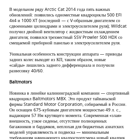
В модельном ряду Arctic Cat 2014 года пять важных
обновлений: появились одноместные квадроциклы 500 EFI
4x4 и 1000 XT (последний — с V-образным двигателем со
сдвоенными цилиндрами и электроусилителем руля); Wildcat
получил двойной вентилятор с жидкостным охлаждением
двигателя; появился трехместный SSV Prowler 500 HDX со
смещаемой приборной панелью и электроусилителем руля.
Уникальная особенность конструкции аппарата — приводы
задних колес выходят из КП, таким образом, новые
«сайды» лишились заднего дифференциала и получили
развесовку 40/60.
Baltmotors
Новинка в линейке калининградской компании — спортивный
квадроцикл Baltmotors MBX. Это продукт тайваньской
фирмы Standard Motor Corporation, собираемый в России.
Он оснащен 675-кубовым двигателем мощностью 49 л. с.,
выдающим 57 Нм крутящего момента. Современная «злая»
внешность, узкое сиденье, отсутствие полноценных
багажников и бардачков, неплохая для бюджетных азиатских
моделей управляемость и подвеска — минимальным
требованиям начинающего квадроспортсмена новый квадрик