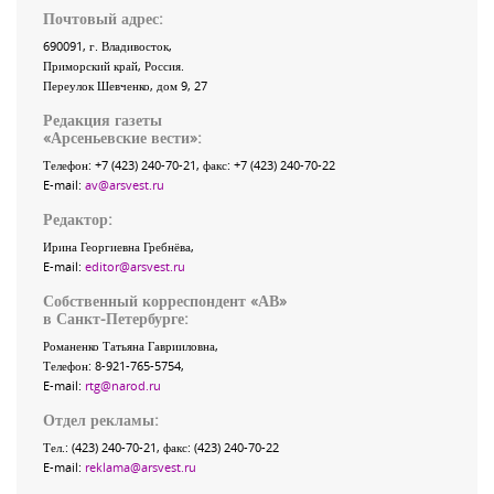
Почтовый адрес:
690091
, г.
Владивосток
,
Приморский край
,
Россия
.
Переулок Шевченко
, дом 9, 27
Редакция газеты
«
Арсеньевские вести
»:
Телефон:
+7 (423) 240-70-21
, факс:
+7 (423) 240-70-22
E-mail:
av@arsvest.ru
Редактор:
Ирина Георгиевна Гребнёва,
E-mail:
editor@arsvest.ru
Собственный корреспондент «АВ»
в Санкт-Петербурге:
Романенко Татьяна Гаврииловна,
Телефон: 8-921-765-5754,
E-mail:
rtg@narod.ru
Отдел рекламы:
Тел.: (423) 240-70-21, факс: (423) 240-70-22
E-mail:
reklama@arsvest.ru