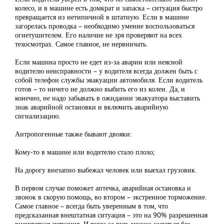
колесо, и в машине есть домкрат и запаска – ситуация быстро
превращается из нетипичной в штатную. Если в машине
загорелась проводка – необходимо умение воспользоваться
огнетушителем. Его наличие не зря проверяют на всех
техосмотрах. Самое главное, не нервничать.
Если машина просто не едет из-за аварии или неясной
водителю неисправности – у водителя всегда должен быть с
собой телефон службы эвакуации автомобиля. Если водитель
готов – то ничего не должно выбить его из колеи. Да, и
конечно, не надо забывать в ожидании эвакуатора выставить
знак аварийной остановки и включить аварийную
сигнализацию.
Антропогенные также бывают двояки:
Кому-то в машине или водителю стало плохо;
На дорогу внезапно выбежал человек или выехал грузовик.
В первом случае поможет аптечка, аварийная остановка и
звонок в скорую помощь, во втором – экстренное торможение.
Самое главное – всегда быть уверенным в том, что
предсказанная внештатная ситуация – это на 90% разрешенная
внештатная ситуация. И тогда за руль можно садиться без