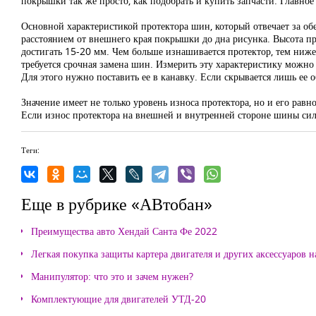
покрышки так же просто, как подобрать и купить запчасти. Главное 
Основной характеристикой протектора шин, который отвечает за обе
расстоянием от внешнего края покрышки до дна рисунка. Высота пр
достигать 15-20 мм. Чем больше изнашивается протектор, тем ниже 
требуется срочная замена шин. Измерить эту характеристику можн
Для этого нужно поставить ее в канавку. Если скрывается лишь ее 
Значение имеет не только уровень износа протектора, но и его рав
Если износ протектора на внешней и внутренней стороне шины силь
Теги:
Еще в рубрике «АВтобан»
Преимущества авто Хендай Санта Фе 2022
Легкая покупка защиты картера двигателя и других аксессуаров н
Манипулятор: что это и зачем нужен?
Комплектующие для двигателей УТД-20