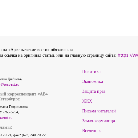
 на «Арсеньевские вести» обязательна.
я ссылка на оригинал статьи, или на главную страницу сайта:
https://w
Политика
евна Гребнёва,
Экономика
r@arsvest.ru
Защита прав
ый корреспондент «АВ»
етербурге:
ЖКХ
тьяна Гаврииловна,
Письма читателей
21-765-5754,
narod.ru
Земля-кормилица
кламы:
Вселенная
40-70-21, факс: (423) 240-70-22