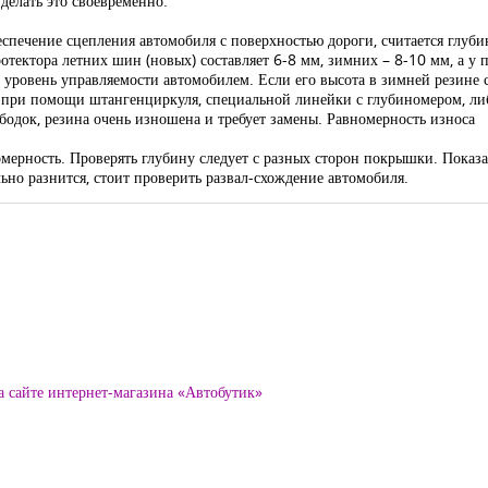
делать это своевременно.
спечение сцепления автомобиля с поверхностью дороги, считается глуби
отектора летних шин (новых) составляет 6-8 мм, зимних – 8-10 мм, а 
уровень управляемости автомобилем. Если его высота в зимней резине ст
о при помощи штангенциркуля, специальной линейки с глубиномером, ли
ободок, резина очень изношена и требует замены. Равномерность износа
номерность. Проверять глубину следует с разных сторон покрышки. Показ
но разнится, стоит проверить развал-схождение автомобиля.
а сайте интернет-магазина «Автобутик»