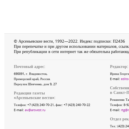
© Арсеньевские вести, 1992—2022. Индекс подписки: П2436
При перепечатке и при другом использовании материалов, ссылка
При републикации в сети интернет так же обязательна работающа
Почтовый адрес:
Редактор:
690091
, г.
Владивосток
,
Ирина Георги
Приморский край
,
Россия
.
E-mail:
edito
Переулок Шевченко
, дом 9, 27
Собственн
в Санкт-П
Редакция газеты
«
Арсеньевские вести
»:
Романенко Та
Телефон:
+7 (423) 240-70-21
, факс:
+7 (423) 240-70-22
Телефон: 8-9
E-mail:
av@arsvest.ru
E-mail:
rtg@
Отдел ре
Тел.: (423) 2