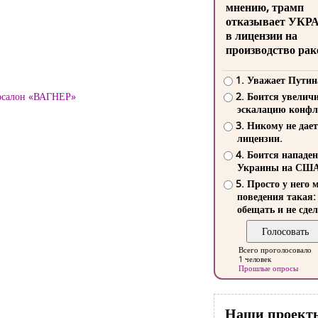
мнению, трамп
отказывает УКР
в лицензии на
производство рак
1. Уважает Путин
тосалон «ВАГНЕР»
2. Боится увелич
эскалацию конфл
3. Никому не дает
лицензии.
4. Боится нападе
Украины на СШ
5. Просто у него 
поведения такая:
обещать и не сдел
Всего проголосовало
1 человек
Прошлые опросы
Наши проект