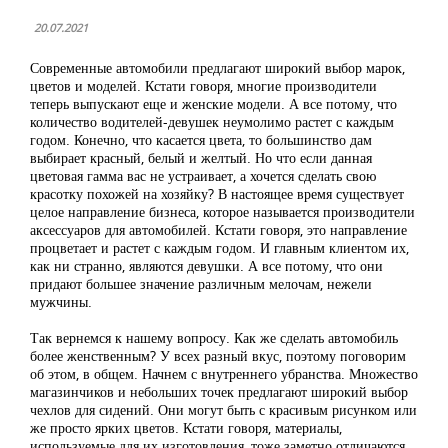
20.07.2021
Современные автомобили предлагают широкий выбор марок,
цветов и моделей. Кстати говоря, многие производители
теперь выпускают еще и женские модели. А все потому, что
количество водителей-девушек неумолимо растет с каждым
годом. Конечно, что касается цвета, то большинство дам
выбирает красный, белый и желтый. Но что если данная
цветовая гамма вас не устраивает, а хочется сделать свою
красотку похожей на хозяйку? В настоящее время существует
целое направление бизнеса, которое называется производители
аксессуаров для автомобилей. Кстати говоря, это направление
процветает и растет с каждым годом. И главным клиентом их,
как ни странно, являются девушки. А все потому, что они
придают большее значение различным мелочам, нежели
мужчины.
Так вернемся к нашему вопросу. Как же сделать автомобиль
более женственным? У всех разный вкус, поэтому поговорим
об этом, в общем. Начнем с внутреннего убранства. Множество
магазинчиков и небольших точек предлагают широкий выбор
чехлов для сидений. Они могут быть с красивым рисунком или
же просто ярких цветов. Кстати говоря, материалы,
используемые для их изготовления, тоже заметно отличаются.