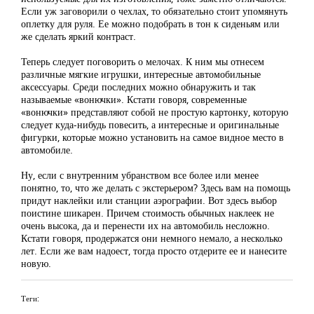
Если уж заговорили о чехлах, то обязательно стоит упомянуть
оплетку для руля. Ее можно подобрать в тон к сиденьям или
же сделать яркий контраст.
Теперь следует поговорить о мелочах. К ним мы отнесем
различные мягкие игрушки, интересные автомобильные
аксессуары. Среди последних можно обнаружить и так
называемые «вонючки». Кстати говоря, современные
«вонючки» представляют собой не простую картонку, которую
следует куда-нибудь повесить, а интересные и оригинальные
фигурки, которые можно установить на самое видное место в
автомобиле.
Ну, если с внутренним убранством все более или менее
понятно, то, что же делать с экстерьером? Здесь вам на помощь
придут наклейки или станции аэрографии. Вот здесь выбор
поистине шикарен. Причем стоимость обычных наклеек не
очень высока, да и перенести их на автомобиль несложно.
Кстати говоря, продержатся они немного немало, а несколько
лет. Если же вам надоест, тогда просто отдерите ее и нанесите
новую.
Теги: