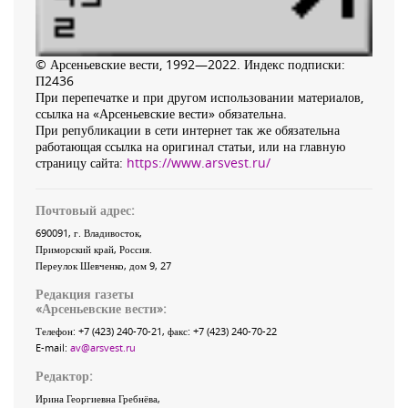
© Арсеньевские вести, 1992—2022. Индекс подписки:
П2436
При перепечатке и при другом использовании материалов,
ссылка на «Арсеньевские вести» обязательна.
При републикации в сети интернет так же обязательна
работающая ссылка на оригинал статьи, или на главную
страницу сайта:
https://www.arsvest.ru/
Почтовый адрес:
690091
, г.
Владивосток
,
Приморский край
,
Россия
.
Переулок Шевченко
, дом 9, 27
Редакция газеты
«
Арсеньевские вести
»:
Телефон:
+7 (423) 240-70-21
, факс:
+7 (423) 240-70-22
E-mail:
av@arsvest.ru
Редактор:
Ирина Георгиевна Гребнёва,