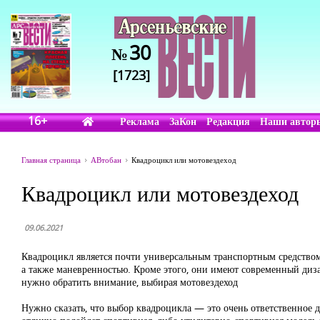
30
№
[1723]
16+
Реклама
ЗаКон
Редакция
Наши автор
Главная страница
АВтобан
Квадроцикл или мотовездеход
Квадроцикл или мотовездеход
09.06.2021
Квадроцикл является почти универсальным транспортным средство
а также маневренностью. Кроме этого, они имеют современный диза
нужно обратить внимание, выбирая мотовездеход
Нужно сказать, что выбор квадроцикла — это очень ответственное д