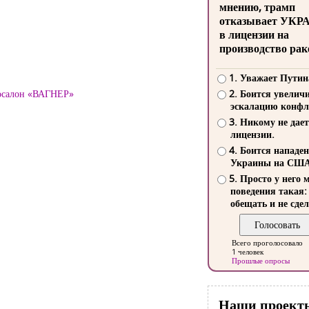
мнению, трамп
отказывает УКР
в лицензии на
производство рак
1. Уважает Путин
тосалон «ВАГНЕР»
2. Боится увелич
эскалацию конфл
3. Никому не дает
лицензии.
4. Боится нападе
Украины на СШ
5. Просто у него 
поведения такая:
обещать и не сдел
Всего проголосовало
1 человек
Прошлые опросы
Наши проект