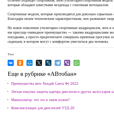
отлично подойдет спортивная, либо утилитарно-спортивная модель
которые обладают качествами вездехода с гоночным мотоциклом.
Спортивные модели, которые производятся для довольно серьезных 
Благодаря своим техническим характеристикам, они развивают скор
Но новое поколение утилитарно-спортивных квадроциклов, хоть и н
им присуще очевидное преимущество — такими квадроциклами может
поездками, а просто предпочитаете совершать приятные прогулки п
сиденьем, в котором могут с комфортом уместиться два человека.
Теги:
Еще в рубрике «АВтобан»
Преимущества авто Хендай Санта Фе 2022
Легкая покупка защиты картера двигателя и других аксессуаров н
Манипулятор: что это и зачем нужен?
Комплектующие для двигателей УТД-20