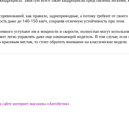
 квадроцикла. Зачастую всего такие квадроциклы представлены легкими
соревнований, как правило, заднеприводные, а потому требуют от своего
ость даже до 140-150 км/ч, сохраняя отличную устойчивость при этом.
емного уступают им в мощности и скорости, полностью могут использоват
 легко управлять даже еще начинающий водитель. В том случае, если 
о красивым местам, то стоит обратить внимание на классические модел
а сайте интернет-магазина «Автобутик»