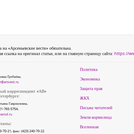
 на «Арсеньевские вести» обязательна.
я ссылка на оригинал статьи, или на главную страницу сайта:
https://w
Политика
евна Гребнёва,
Экономика
r@arsvest.ru
Защита прав
ый корреспондент «АВ»
етербурге:
ЖКХ
тьяна Гаврииловна,
Письма читателей
21-765-5754,
narod.ru
Земля-кормилица
кламы:
Вселенная
40-70-21, факс: (423) 240-70-22