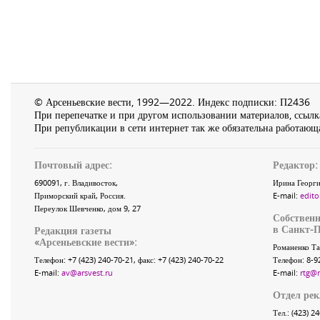
© Арсеньевские вести, 1992—2022. Индекс подписки: П2436
При перепечатке и при другом использовании материалов, ссылка
При републикации в сети интернет так же обязательна работающа
Почтовый адрес:
Редактор:
690091
, г.
Владивосток
,
Ирина Георги
Приморский край
,
Россия
.
E-mail:
edito
Переулок Шевченко
, дом 9, 27
Собственн
в Санкт-П
Редакция газеты
«
Арсеньевские вести
»:
Романенко Та
Телефон:
+7 (423) 240-70-21
, факс:
+7 (423) 240-70-22
Телефон: 8-9
E-mail:
av@arsvest.ru
E-mail:
rtg@
Отдел ре
Тел.: (423) 2