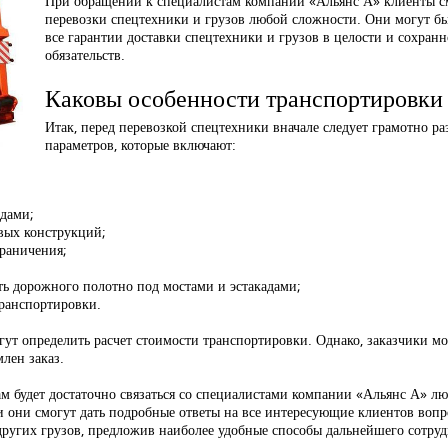
При обращении к специалистам компании «Альянс А» клиенты см
перевозки спецтехники и грузов любой сложности. Они могут бы
все гарантии доставки спецтехники и грузов в целости и сохра
обязательств.
Каковы особенности транспортировки
Итак, перед перевозкой спецтехники вначале следует грамотно ра
параметров, которые включают:
здами;
овых конструкций;
граничения;
ть дорожного полотно под мостами и эстакадами;
транспортировки.
ут определить расчет стоимости транспортировки. Однако, заказчики м
лен заказ.
ам будет достаточно связаться со специалистами компании «Альянс А» 
они смогут дать подробные ответы на все интересующие клиентов вопро
других грузов, предложив наиболее удобные способы дальнейшего сотруд