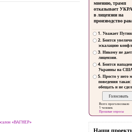
мнению, трамп
отказывает УКР
в лицензии на
производство рак
1. Уважает Путин
2. Боится увелич
эскалацию конфл
3. Никому не дает
лицензии.
4. Боится нападе
Украины на СШ
5. Просто у него 
поведения такая:
обещать и не сдел
Всего проголосовало
1 человек
Прошлые опросы
тосалон «ВАГНЕР»
Наши проект