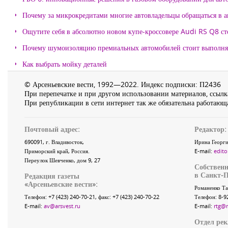
Почему за микрокредитами многие автовладельцы обращаться в 
Ощутите себя в абсолютно новом купе-кроссовере Audi RS Q8 с
Почему шумоизоляцию премиальных автомобилей стоит выпол
Как выбрать мойку деталей
© Арсеньевские вести, 1992—2022. Индекс подписки: П2436
При перепечатке и при другом использовании материалов, ссылка
При републикации в сети интернет так же обязательна работающа
Почтовый адрес:
Редактор:
690091
, г.
Владивосток
,
Ирина Георги
Приморский край
,
Россия
.
E-mail:
edito
Переулок Шевченко
, дом 9, 27
Собственн
в Санкт-П
Редакция газеты
«
Арсеньевские вести
»:
Романенко Та
Телефон:
+7 (423) 240-70-21
, факс:
+7 (423) 240-70-22
Телефон: 8-9
E-mail:
av@arsvest.ru
E-mail:
rtg@
Отдел ре