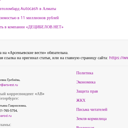
автоломбард Autocash в Алматы
тоимостью в 11 миллионов рублей
нять в компании «ДЕЦИБЕЛОВ.НЕТ»
 на «Арсеньевские вести» обязательна.
я ссылка на оригинал статьи, или на главную страницу сайта:
https://w
Политика
евна Гребнёва,
Экономика
r@arsvest.ru
Защита прав
ый корреспондент «АВ»
етербурге:
ЖКХ
тьяна Гаврииловна,
Письма читателей
21-765-5754,
narod.ru
Земля-кормилица
кламы:
Вселенная