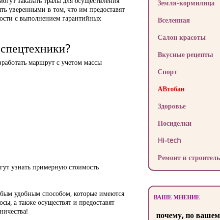
огут заказать тралы для осуществления
Земля-кормилица
ть уверенными в том, что им предоставят
нности с выполнением гарантийных
Вселенная
Салон красоты
 спецтехники?
Вкусные рецепты
зработать маршрут с учетом массы
Спорт
АВтобан
Здоровье
Посиделки
Hi-tech
Ремонт и строитель
огут узнать примерную стоимость
любым удобным способом, которые имеются
ВАШЕ МНЕНИЕ
сы, а также осуществят и предоставят
ничества!
почему, по вашем