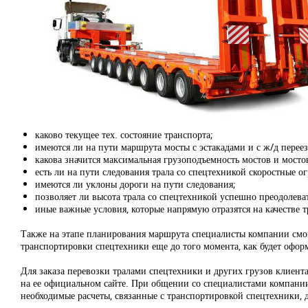
каково текущее тех. состояние транспорта;
имеются ли на пути маршрута мосты с эстакадами и с ж/д перее
какова значится максимальная грузоподъемность мостов и мост
есть ли на пути следования трала со спецтехникой скоростные о
имеются ли уклоны дороги на пути следования;
позволяет ли высота трала со спецтехникой успешно преодолева
иные важные условия, которые напрямую отразятся на качестве 
Также на этапе планирования маршрута специалисты компании смог
транспортировки спецтехники еще до того момента, как будет оформ
Для заказа перевозки тралами спецтехники и других грузов клиент
на ее официальном сайте. При общении со специалистами компании 
необходимые расчеты, связанные с транспортировкой спецтехники, 