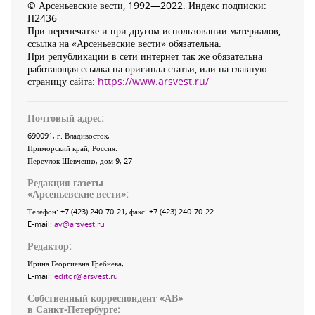
© Арсеньевские вести, 1992—2022. Индекс подписки:
П2436
При перепечатке и при другом использовании материалов,
ссылка на «Арсеньевские вести» обязательна.
При републикации в сети интернет так же обязательна
работающая ссылка на оригинал статьи, или на главную
страницу сайта:
https://www.arsvest.ru/
Почтовый адрес:
690091
, г.
Владивосток
,
Приморский край
,
Россия
.
Переулок Шевченко
, дом 9, 27
Редакция газеты
«
Арсеньевские вести
»:
Телефон:
+7 (423) 240-70-21
, факс:
+7 (423) 240-70-22
E-mail:
av@arsvest.ru
Редактор:
Ирина Георгиевна Гребнёва,
E-mail:
editor@arsvest.ru
Собственный корреспондент «АВ»
в Санкт-Петербурге: