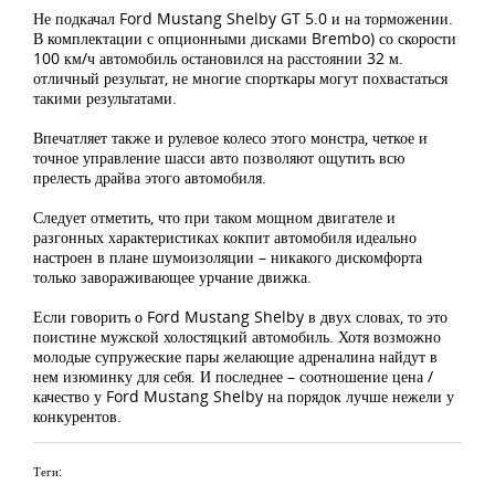
Не подкачал Ford Mustang Shelby GT 5.0 и на торможении.
В комплектации с опционными дисками Brembo) со скорости
100 км/ч автомобиль остановился на расстоянии 32 м.
отличный результат, не многие спорткары могут похвастаться
такими результатами.
Впечатляет также и рулевое колесо этого монстра, четкое и
точное управление шасси авто позволяют ощутить всю
прелесть драйва этого автомобиля.
Следует отметить, что при таком мощном двигателе и
разгонных характеристиках кокпит автомобиля идеально
настроен в плане шумоизоляции – никакого дискомфорта
только завораживающее урчание движка.
Если говорить о Ford Mustang Shelby в двух словах, то это
поистине мужской холостяцкий автомобиль. Хотя возможно
молодые супружеские пары желающие адреналина найдут в
нем изюминку для себя. И последнее – соотношение цена /
качество у Ford Mustang Shelby на порядок лучше нежели у
конкурентов.
Теги: