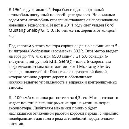
В 1964 году компанией Форд был создан спортивный
автомобиль доступный по своей цене для всех. Но с каждым
годом этот автомобиль усовершенствовался с использованием
новейших технологий. И вот в 2011 году свет увидел Ford
Mustang Shelby GT 5 0. Но чем же так хорош этот концепт
кар.
Под капотом у этого монстра спрятана цельно алюминиевая 5-
ти литровая V-образная «восьмерка» 302R. Этот мотор выдает
на гора до 418 л. с. при 6500 мин-1. GT 5.0 оснащен 6-
тиступенчатой ручной КПП Getrag – или с 6-скоростным
гидромеханическим «автоматом». Ford Mustang Shelby
оснащен подвеской de Dion тоже с неразрезной балкой,
которая отлично держит дорогу и обеспечивает
исключительную управляемость в виражах и контролируемых
заносах.
До 100 км/ч машинка разгоняется за 4,3 сек. Мотор тяговит и
издает поистине львиное рычание при нажатии на педаль
акселератора. Любителям механики приятно будет
наслаждаться отлаженной работой коробки передач с идеально
подобранными для такого рода автомобилей передаточными
числами.