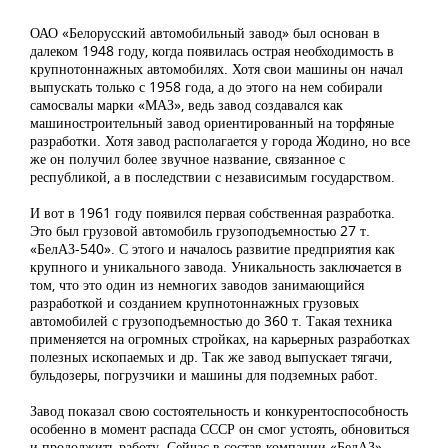
ОАО «Белорусский автомобильный завод» был основан в
далеком 1948 году, когда появилась острая необходимость в
крупнотоннажных автомобилях. Хотя свои машины он начал
выпускать только с 1958 года, а до этого на нем собирали
самосвалы марки «МАЗ», ведь завод создавался как
машиностроительный завод ориентированный на торфяные
разработки. Хотя завод располагается у города Жодино, но все
же он получил более звучное название, связанное с
республикой, а в последствии с независимым государством.
И вот в 1961 году появился первая собственная разработка.
Это был грузовой автомобиль грузоподъемностью 27 т.
«БелАЗ-540». С этого и началось развитие предприятия как
крупного и уникального завода. Уникальность заключается в
том, что это один из немногих заводов занимающийся
разработкой и созданием крупнотоннажных грузовых
автомобилей с грузоподъемностью до 360 т. Такая техника
применяется на огромных стройках, на карьерных разработках
полезных ископаемых и др. Так же завод выпускает тягачи,
бульдозеры, погрузчики и машины для подземных работ.
Завод показал свою состоятельность и конкурентоспособность
особенно в момент распада СССР он смог устоять, обновиться
и продолжить работу. Сейчас в состав компании «БелАЗ»