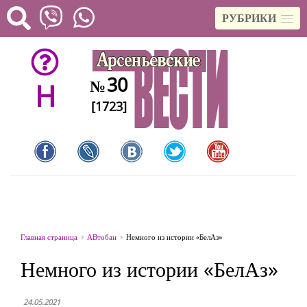
РУБРИКИ
30
№
H
[1723]
Главная страница
АВтобан
Немного из истории «БелАз»
Немного из истории «БелАз»
24.05.2021