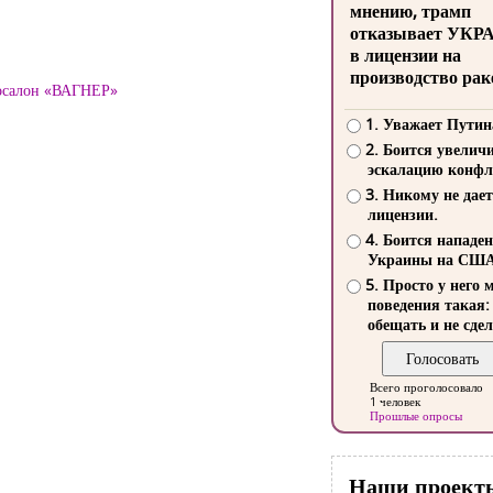
мнению, трамп
отказывает УКР
в лицензии на
производство рак
тосалон «ВАГНЕР»
1. Уважает Путин
2. Боится увелич
эскалацию конфл
3. Никому не дает
лицензии.
4. Боится нападе
Украины на СШ
5. Просто у него 
поведения такая:
обещать и не сдел
Всего проголосовало
1 человек
Прошлые опросы
Наши проект