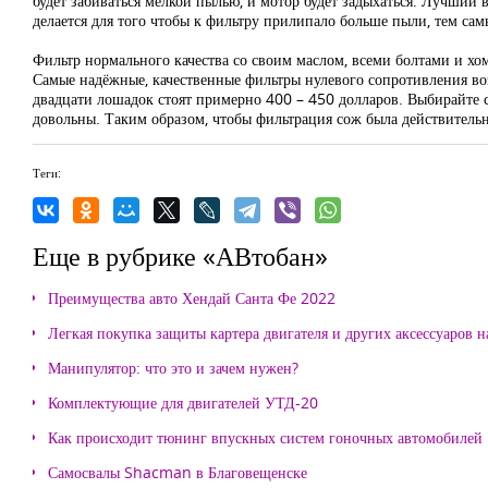
будет забиваться мелкой пылью, и мотор будет задыхаться. Лучший 
делается для того чтобы к фильтру прилипало больше пыли, тем сам
Фильтр нормального качества со своим маслом, всеми болтами и хом
Самые надёжные, качественные фильтры нулевого сопротивления во
двадцати лошадок стоят примерно 400 – 450 долларов. Выбирайте сна
довольны. Таким образом, чтобы фильтрация сож была действител
Теги:
Еще в рубрике «АВтобан»
Преимущества авто Хендай Санта Фе 2022
Легкая покупка защиты картера двигателя и других аксессуаров н
Манипулятор: что это и зачем нужен?
Комплектующие для двигателей УТД-20
Как происходит тюнинг впускных систем гоночных автомобилей
Самосвалы Shacman в Благовещенске