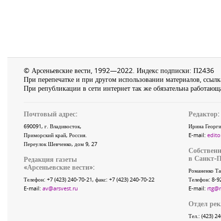
© Арсеньевские вести, 1992—2022. Индекс подписки: П2436
При перепечатке и при другом использовании материалов, ссылка
При републикации в сети интернет так же обязательна работающа
Почтовый адрес:
Редактор:
690091
, г.
Владивосток
,
Ирина Георги
Приморский край
,
Россия
.
E-mail:
edito
Переулок Шевченко
, дом 9, 27
Собственн
в Санкт-П
Редакция газеты
«
Арсеньевские вести
»:
Романенко Та
Телефон:
+7 (423) 240-70-21
, факс:
+7 (423) 240-70-22
Телефон: 8-9
E-mail:
av@arsvest.ru
E-mail:
rtg@
Отдел ре
Тел.: (423) 2