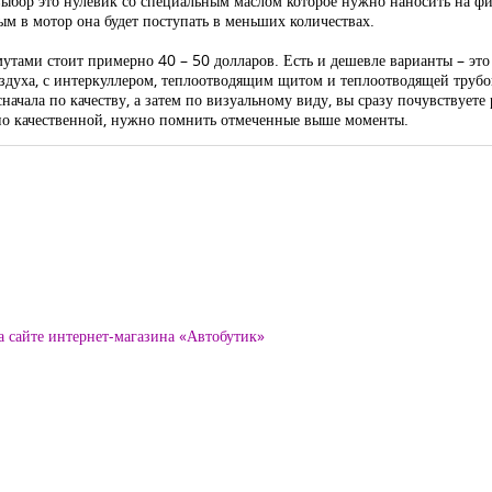
выбор это нулевик со специальным маслом которое нужно наносить на фил
ым в мотор она будет поступать в меньших количествах.
утами стоит примерно 40 – 50 долларов. Есть и дешевле варианты – это 
здуха, с интеркуллером, теплоотводящим щитом и теплоотводящей трубой
чала по качеству, а затем по визуальному виду, вы сразу почувствуете р
ьно качественной, нужно помнить отмеченные выше моменты.
а сайте интернет-магазина «Автобутик»