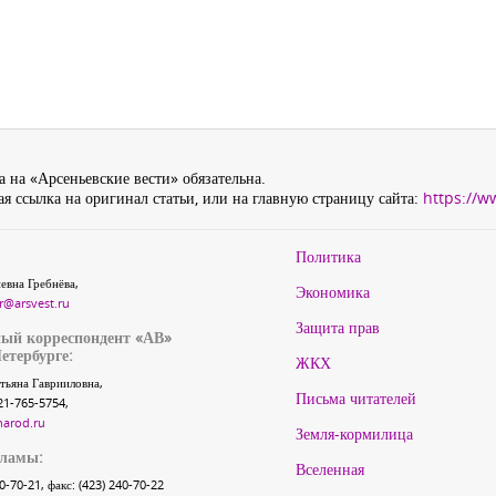
 на «Арсеньевские вести» обязательна.
я ссылка на оригинал статьи, или на главную страницу сайта:
https://w
Политика
евна Гребнёва,
Экономика
r@arsvest.ru
Защита прав
ый корреспондент «АВ»
етербурге:
ЖКХ
тьяна Гаврииловна,
Письма читателей
21-765-5754,
narod.ru
Земля-кормилица
кламы:
Вселенная
40-70-21, факс: (423) 240-70-22