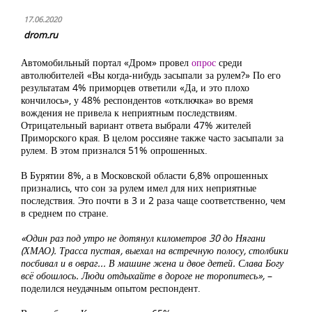
17.06.2020
drom.ru
Автомобильный портал «Дром» провел
опрос
среди
автолюбителей «Вы когда-нибудь засыпали за рулем?» По его
результатам 4% приморцев ответили «Да, и это плохо
кончилось», у 48% респондентов «отключка» во время
вождения не привела к неприятным последствиям.
Отрицательный вариант ответа выбрали 47% жителей
Приморского края. В целом россияне также часто засыпали за
рулем. В этом признался 51% опрошенных.
В Бурятии 8%, а в Московской области 6,8% опрошенных
признались, что сон за рулем имел для них неприятные
последствия. Это почти в 3 и 2 раза чаще соответственно, чем
в среднем по стране.
«Один раз под утро не дотянул километров 30 до Нягани
(ХМАО). Трасса пустая, выехал на встречную полосу, столбики
посбивал и в овраг... В машине жена и двое детей. Слава Богу
всё обошлось. Люди отдыхайте в дороге не торопитесь»,
–
поделился неудачным опытом респондент.