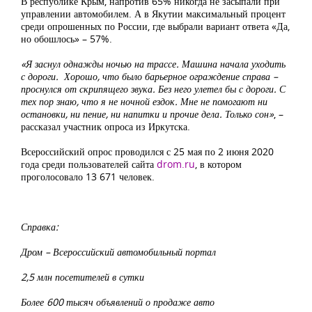
В республике Крым, напротив 65% никогда не засыпали при
управлении автомобилем. А в Якутии максимальный процент
среди опрошенных по России, где выбрали вариант ответа «Да,
но обошлось» – 57%.
«Я заснул однажды ночью на трассе. Машина начала уходить
с дороги. Хорошо, что было барьерное ограждение справа –
проснулся от скрипящего звука. Без него улетел бы с дороги. С
тех пор знаю, что я не ночной ездок. Мне не помогают ни
остановки, ни пение, ни напитки и прочие дела. Только сон»
, –
рассказал участник опроса из Иркутска.
Всероссийский опрос проводился с 25 мая по 2 июня 2020
года среди пользователей сайта
drom.ru
, в котором
проголосовало 13 671 человек.
Справка:
Дром – Всероссийский автомобильный портал
2,5 млн посетителей в сутки
Более 600 тысяч объявлений о продаже авто