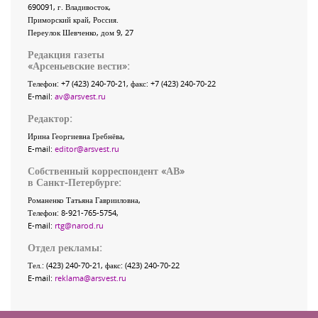
690091
, г.
Владивосток
,
Приморский край
,
Россия
.
Переулок Шевченко
, дом 9, 27
Редакция газеты
«
Арсеньевские вести
»:
Телефон:
+7 (423) 240-70-21
, факс:
+7 (423) 240-70-22
E-mail:
av@arsvest.ru
Редактор:
Ирина Георгиевна Гребнёва,
E-mail:
editor@arsvest.ru
Собственный корреспондент «АВ»
в Санкт-Петербурге:
Романенко Татьяна Гаврииловна,
Телефон: 8-921-765-5754,
E-mail:
rtg@narod.ru
Отдел рекламы:
Тел.: (423) 240-70-21, факс: (423) 240-70-22
E-mail:
reklama@arsvest.ru