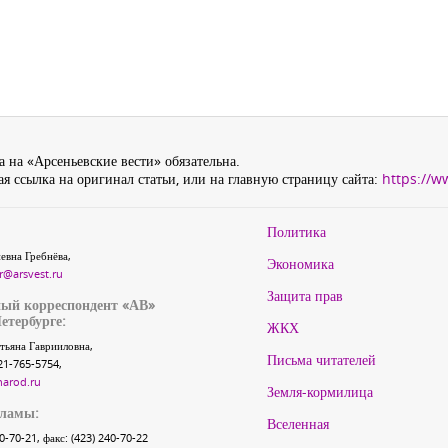
 на «Арсеньевские вести» обязательна.
я ссылка на оригинал статьи, или на главную страницу сайта:
https://w
Политика
евна Гребнёва,
Экономика
r@arsvest.ru
Защита прав
ый корреспондент «АВ»
етербурге:
ЖКХ
тьяна Гаврииловна,
Письма читателей
21-765-5754,
narod.ru
Земля-кормилица
кламы:
Вселенная
40-70-21, факс: (423) 240-70-22