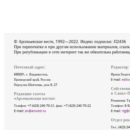
© Арсеньевские вести, 1992—2022. Индекс подписки: П2436
При перепечатке и при другом использовании материалов, ссылка
При републикации в сети интернет так же обязательна работающа
Почтовый адрес:
Редактор:
690091
, г.
Владивосток
,
Ирина Георги
Приморский край
,
Россия
.
E-mail:
edito
Переулок Шевченко
, дом 9, 27
Собственн
в Санкт-П
Редакция газеты
«
Арсеньевские вести
»:
Романенко Та
Телефон:
+7 (423) 240-70-21
, факс:
+7 (423) 240-70-22
Телефон: 8-9
E-mail:
av@arsvest.ru
E-mail:
rtg@
Отдел ре
Тел.: (423) 2