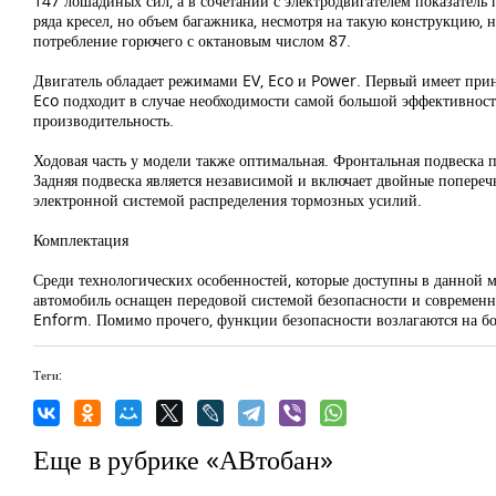
147 лошадиных сил, а в сочетании с электродвигателем показател
ряда кресел, но объем багажника, несмотря на такую конструкцию,
потребление горючего с октановым числом 87.
Двигатель обладает режимами EV, Eco и Power. Первый имеет принц
Eco подходит в случае необходимости самой большой эффективност
производительность.
Ходовая часть у модели также оптимальная. Фронтальная подвеска
Задняя подвеска является независимой и включает двойные попереч
электронной системой распределения тормозных усилий.
Комплектация
Среди технологических особенностей, которые доступны в данной 
автомобиль оснащен передовой системой безопасности и современн
Enform. Помимо прочего, функции безопасности возлагаются на бо
Теги:
Еще в рубрике «АВтобан»