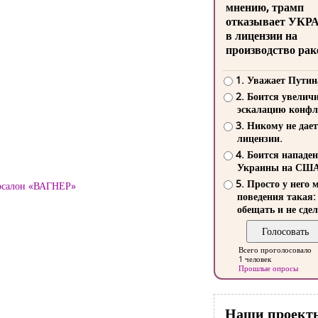
мнению, трамп
отказывает УКР
в лицензии на
производство рак
1. Уважает Путин
2. Боится увелич
эскалацию конфл
3. Никому не дает
лицензии.
4. Боится нападе
Украины на СШ
5. Просто у него 
тосалон «ВАГНЕР»
поведения такая:
обещать и не сдел
Всего проголосовало
1 человек
Прошлые опросы
Наши проект