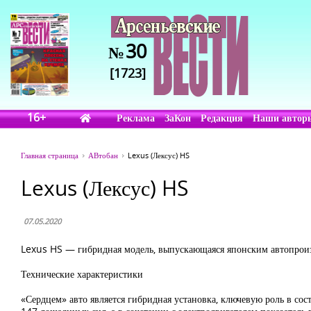
30
№
[1723]
16+
Реклама
ЗаКон
Редакция
Наши автор
Главная страница
АВтобан
Lexus (Лексус) HS
Lexus (Лексус) HS
07.05.2020
Lexus HS — гибридная модель, выпускающаяся японским автопроиз
Технические характеристики
«Сердцем» авто является гибридная установка, ключевую роль в со