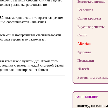
змещен с тыльной стороны спинки заднего
Земля-кормилица
иловая установка рассчитана по
Вселенная
2 километров в час, в то время как режим
Салон красоты
ние, обеспечивается наивысшая
Вкусные рецепты
системой и поперечными стабилизаторами.
Спорт
зовая версия авто располагает
АВтобан
Здоровье
Посиделки
ый комплекс с пультом ДУ. Кроме того,
очетании с телематической системой Lexus
Hi-tech
щения для нивелирования бликов.
Ремонт и строитель
ВАШЕ МНЕНИЕ
почему, по вашем