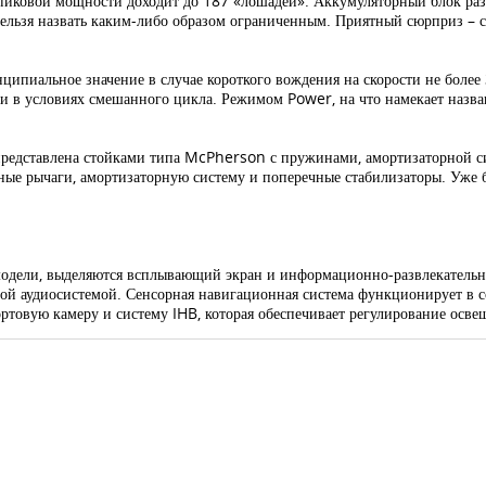
ь пиковой мощности доходит до 187 «лошадей». Аккумуляторный блок ра
 нельзя назвать каким-либо образом ограниченным. Приятный сюрприз – с
ипиальное значение в случае короткого вождения на скорости не более 3
и в условиях смешанного цикла. Режимом Power, на что намекает назва
 представлена стойками типа McPherson с пружинами, амортизаторной 
ные рычаги, амортизаторную систему и поперечные стабилизаторы. Уже ба
модели, выделяются всплывающий экран и информационно-развлекательн
ой аудиосистемой. Сенсорная навигационная система функционирует в с
ртовую камеру и систему IHB, которая обеспечивает регулирование осве