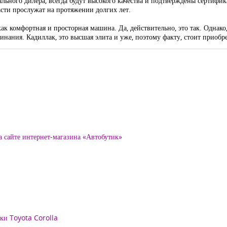
ьного дилера, всегда будут высокого качества и подтверждены сертифика
асти прослужат на протяжении долгих лет.
как комфортная и просторная машина. Да, действительно, это так. Однак
нания. Кадиллак, это высшая элита и уже, поэтому факту, стоит приобре
а сайте интернет-магазина «Автобутик»
рки Toyota Corolla