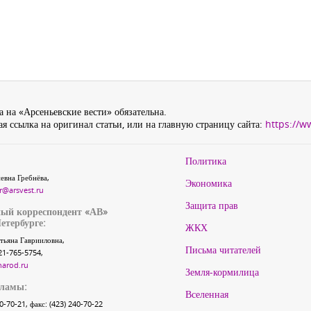
 на «Арсеньевские вести» обязательна.
я ссылка на оригинал статьи, или на главную страницу сайта:
https://w
Политика
евна Гребнёва,
Экономика
r@arsvest.ru
Защита прав
ый корреспондент «АВ»
етербурге:
ЖКХ
тьяна Гаврииловна,
Письма читателей
21-765-5754,
narod.ru
Земля-кормилица
кламы:
Вселенная
40-70-21, факс: (423) 240-70-22