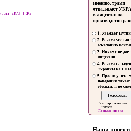
мнению, трамп
отказывает УКР
тосалон «ВАГНЕР»
в лицензии на
производство рак
1. Уважает Путин
2. Боится увелич
эскалацию конфл
3. Никому не дает
лицензии.
4. Боится нападе
Украины на СШ
5. Просто у него 
поведения такая:
обещать и не сдел
Всего проголосовало
1 человек
Прошлые опросы
Наши проект