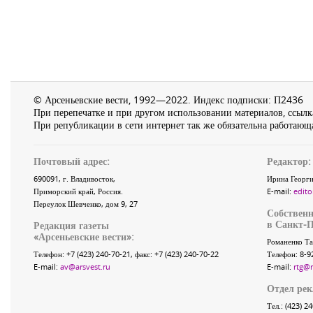
© Арсеньевские вести, 1992—2022. Индекс подписки: П2436
При перепечатке и при другом использовании материалов, ссылка
При републикации в сети интернет так же обязательна работающа
Почтовый адрес:
Редактор:
690091
, г.
Владивосток
,
Ирина Георги
Приморский край
,
Россия
.
E-mail:
edito
Переулок Шевченко
, дом 9, 27
Собственн
в Санкт-П
Редакция газеты
«
Арсеньевские вести
»:
Романенко Та
Телефон:
+7 (423) 240-70-21
, факс:
+7 (423) 240-70-22
Телефон: 8-9
E-mail:
av@arsvest.ru
E-mail:
rtg@
Отдел ре
Тел.: (423) 2