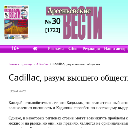
30
№
[1723]
16+
Реклама
ЗаКон
Редакция
Наши автор
Главная страница
АВтобан
Cadillac, разум высшего общества
Cadillac, разум высшего общест
30.04.2020
Каждый автолюбитель знает, что Кадиллак, это величественный авто
великолепная внешность и Кадиллак способен по-настоящему выдер
Однако, в некоторых регионах страны могут возникнуть проблемы с
можно и на рынке, но они, как правило, являются не оригинальными