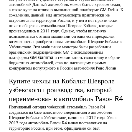
автомобиля? Данный автомобиль может быть с кузовом седан,
а также купе на отлично выполненной платформе GM Delta. К
сожалению, данный вид автотранспорта практически не
встречается на территории России, и у него нет практически
ничего общего с автомобилями Шевроле Кобальт, которые
производились в 2011 году. Однако, чтобы вплотную
познакомиться с этими машинами сегодня есть прекрасная
возможность приобрети новые автомобили Шевроле Кобальт в
Узбекистане. Эти мобильные монстры были разработаны
бразильским подразделением GM с использованием
платформы GM Gamma и смогли занять свою нишу в образе
бюджетных автомобилей, став по-настоящему прямым
конкурентом популярного в России автомобиля Рено Логан.
Купите чехлы на Кобальт Шевроле
узбекского производства, который
переименован в автомобиль Равон R4
Популярный сегодня узбекский автомобиль Равон R4
создавался на базе известного американского автомобиля
Шевроле Кобальт в Узбекистане, начиная с 2012 года. Уже с
2013 года автомобиль Равон R4 начал поставляться на
территорию России, при этом, официально он был