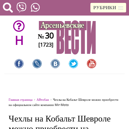
РУБРИКИ
30
№
H
[1723]
Главная страница
АВтобан
Чехлы на Кобальт Шевроле можно приобрести
на официальном сайте компании Mir-Moto
Чехлы на Кобальт Шевроле
можно приобрести на