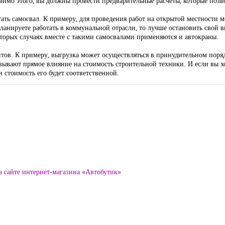
омимо этого, вы должны провести предварительные расчеты, которые позв
ать самосвал. К примеру, для проведения работ на открытой местности м
ланируете работать в коммунальной отрасли, то лучше остановить свой 
орых случаях вместе с такими самосвалами применяются и автокраны.
антов. К примеру, выгрузка может осуществляться в принудительном поряд
зывают прямое влияние на стоимость строительной техники. И если вы х
 стоимость его будет соответственной.
а сайте интернет-магазина «Автобутик»