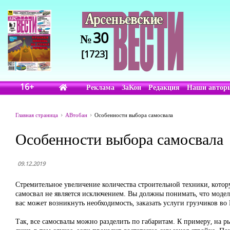
30
№
[1723]
16+
Реклама
ЗаКон
Редакция
Наши автор
Главная страница
АВтобан
Особенности выбора самосвала
Особенности выбора самосвала
09.12.2019
Стремительное увеличение количества строительной техники, котор
самосвал не является исключением. Вы должны понимать, что модел
вас может возникнуть необходимость, заказать услуги грузчиков во
Так, все самосвалы можно разделить по габаритам. К примеру, на р