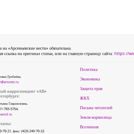
 на «Арсеньевские вести» обязательна.
я ссылка на оригинал статьи, или на главную страницу сайта:
https://w
Политика
евна Гребнёва,
Экономика
r@arsvest.ru
Защита прав
ый корреспондент «АВ»
етербурге:
ЖКХ
тьяна Гаврииловна,
Письма читателей
21-765-5754,
narod.ru
Земля-кормилица
кламы:
Вселенная
40-70-21, факс: (423) 240-70-22