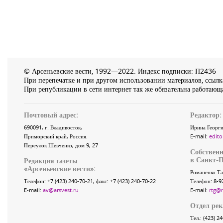
© Арсеньевские вести, 1992—2022. Индекс подписки: П2436
При перепечатке и при другом использовании материалов, ссылка
При републикации в сети интернет так же обязательна работающа
Почтовый адрес:
Редактор:
690091
, г.
Владивосток
,
Ирина Георги
Приморский край
,
Россия
.
E-mail:
edito
Переулок Шевченко
, дом 9, 27
Собственн
в Санкт-П
Редакция газеты
«
Арсеньевские вести
»:
Романенко Та
Телефон:
+7 (423) 240-70-21
, факс:
+7 (423) 240-70-22
Телефон: 8-9
E-mail:
av@arsvest.ru
E-mail:
rtg@
Отдел ре
Тел.: (423) 2