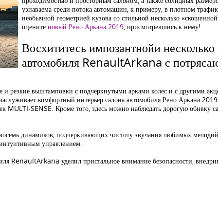
проходимостью и просторным салоном, а также солидных размеро
узнаваема среди потока автомашин, к примеру, в плотном трафике
необычной геометрией кузова со стильной несколько «скошенной
оцените
новый Рено Аркана 2019
, присмотревшись к нему!
Восхититесь импозантнойи несколько
автомобиля RenaultArkana с потряса
е и резкие выштамповки с подчеркнутыми арками колес и с другими акц
 заслуживает комфортный интерьер салона автомобиля Рено Аркана 2019.
ек MULTI-SENSE. Кроме того, здесь можно наблюдать дорогую обивку са
восемь динамиков, подчеркивающих чистоту звучания любимых мелодий. 
м интуитивным управлением.
биля RenaultArkana уделил пристальное внимание безопасности, внедри