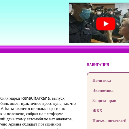
НАВИГАЦИЯ
Политика
Экономика
мобиля марки RenaultArkana, выпуск
Защита прав
иль имеет практичное кросс-купе, так что
tArkana является не только красивым
ЖКХ
к и положено, собран на платформе
ний день этому автомобилю нет аналогов,
Письма читателей
к Рено Аркана обладает повышенной