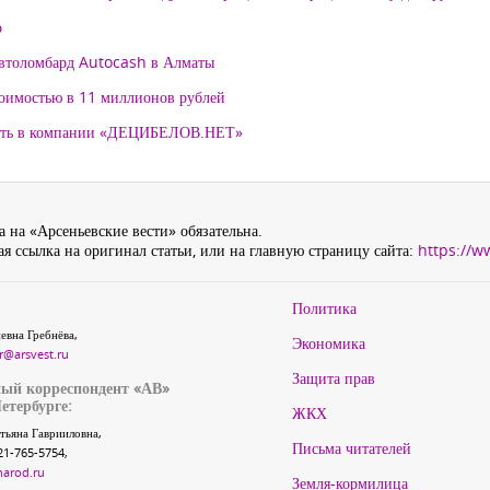
о
автоломбард Autocash в Алматы
тоимостью в 11 миллионов рублей
нять в компании «ДЕЦИБЕЛОВ.НЕТ»
 на «Арсеньевские вести» обязательна.
я ссылка на оригинал статьи, или на главную страницу сайта:
https://w
Политика
евна Гребнёва,
Экономика
r@arsvest.ru
Защита прав
ый корреспондент «АВ»
етербурге:
ЖКХ
тьяна Гаврииловна,
Письма читателей
21-765-5754,
narod.ru
Земля-кормилица