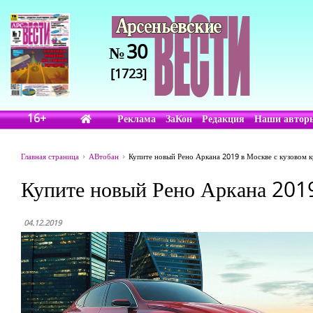
30
№
[1723]
16+
Реклама
ЗаКон
Редакция
Наши автор
Главная страница
АВтобан
Купите новый Рено Аркана 2019 в Москве с кузовом к
Купите новый Рено Аркана 2019
04.12.2019