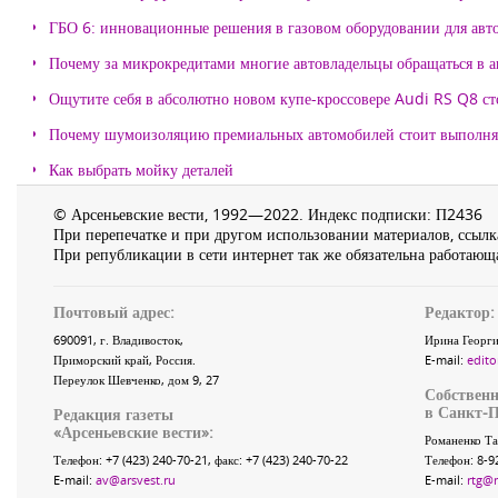
ГБО 6: инновационные решения в газовом оборудовании для авт
Почему за микрокредитами многие автовладельцы обращаться в 
Ощутите себя в абсолютно новом купе-кроссовере Audi RS Q8 с
Почему шумоизоляцию премиальных автомобилей стоит выпол
Как выбрать мойку деталей
© Арсеньевские вести, 1992—2022. Индекс подписки: П2436
При перепечатке и при другом использовании материалов, ссылка
При републикации в сети интернет так же обязательна работающа
Почтовый адрес:
Редактор:
690091
, г.
Владивосток
,
Ирина Георги
Приморский край
,
Россия
.
E-mail:
edito
Переулок Шевченко
, дом 9, 27
Собственн
в Санкт-П
Редакция газеты
«
Арсеньевские вести
»:
Романенко Та
Телефон:
+7 (423) 240-70-21
, факс:
+7 (423) 240-70-22
Телефон: 8-9
E-mail:
av@arsvest.ru
E-mail:
rtg@