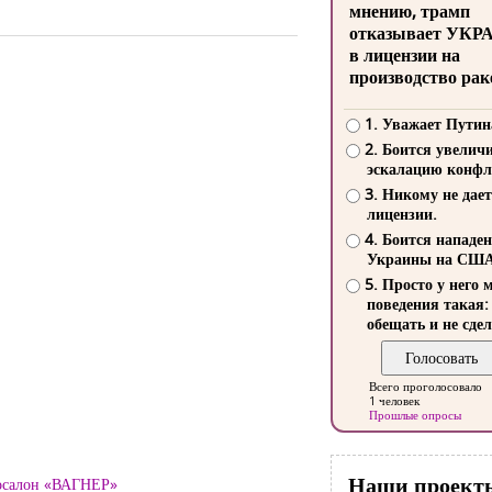
мнению, трамп
отказывает УКР
в лицензии на
производство рак
1. Уважает Путин
2. Боится увелич
эскалацию конфл
3. Никому не дает
лицензии.
4. Боится нападе
Украины на СШ
5. Просто у него 
поведения такая:
обещать и не сдел
Всего проголосовало
1 человек
Прошлые опросы
Наши проект
тосалон «ВАГНЕР»