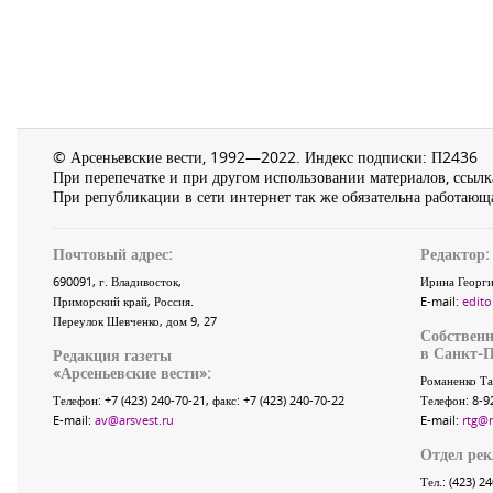
© Арсеньевские вести, 1992—2022. Индекс подписки: П2436
При перепечатке и при другом использовании материалов, ссылка
При републикации в сети интернет так же обязательна работающа
Почтовый адрес:
Редактор:
690091
, г.
Владивосток
,
Ирина Георги
Приморский край
,
Россия
.
E-mail:
edito
Переулок Шевченко
, дом 9, 27
Собственн
в Санкт-П
Редакция газеты
«
Арсеньевские вести
»:
Романенко Та
Телефон:
+7 (423) 240-70-21
, факс:
+7 (423) 240-70-22
Телефон: 8-9
E-mail:
av@arsvest.ru
E-mail:
rtg@
Отдел ре
Тел.: (423) 2