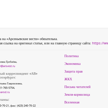
 на «Арсеньевские вести» обязательна.
я ссылка на оригинал статьи, или на главную страницу сайта:
https://w
Политика
евна Гребнёва,
Экономика
r@arsvest.ru
Защита прав
ый корреспондент «АВ»
етербурге:
ЖКХ
тьяна Гаврииловна,
Письма читателей
21-765-5754,
narod.ru
Земля-кормилица
кламы:
Вселенная
40-70-21, факс: (423) 240-70-22