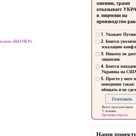
мнению, трамп
отказывает УКР
в лицензии на
производство рак
1. Уважает Путин
тосалон «ВАГНЕР»
2. Боится увелич
эскалацию конфл
3. Никому не дает
лицензии.
4. Боится нападе
Украины на СШ
5. Просто у него 
поведения такая:
обещать и не сдел
Всего проголосовало
1 человек
Прошлые опросы
Наши проект