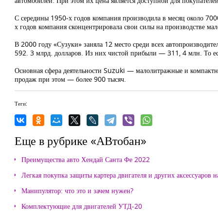
автомобилей. При этом их цена является доступной для покупателей
С середины 1950-х годов компания производила в месяц около 7000
х годов компания сконцентрировала свои силы на производстве ма
В 2000 году «Сузуки» заняла 12 место среди всех автопроизводите
592. 3 млрд. долларов. Из них чистой прибыли — 311, 4 млн. То ес
Основная сфера деятельности Suzuki — малолитражные и компактны
продаж при этом — более 900 тысяч.
Теги:
Еще в рубрике «АВтобан»
Преимущества авто Хендай Санта Фе 2022
Легкая покупка защиты картера двигателя и других аксессуаров н
Манипулятор: что это и зачем нужен?
Комплектующие для двигателей УТД-20