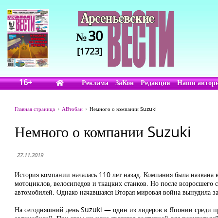
30
№
[1723]
16+
Реклама
ЗаКон
Редакция
Наши автор
Главная страница
АВтобан
Немного о компании Suzuki
Немного о компании Suzuki
27.11.2019
История компании началась 110 лет назад. Компания была названа 
мотоциклов, велосипедов и ткацких станков. Но после возросшего
автомобилей. Однако начавшаяся Вторая мировая война вынудила за
На сегодняшний день Suzuki — один из лидеров в Японии среди пр