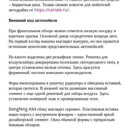
– бюджетная цена. Только свежие новости для любителей
автодрайва от
https://cartale.ru/
.
Внешний вид автомобиля
При фронтальном обзоре можно отметить низкую посадку и
короткие крылья. Основной декор сосредоточен впереди авто.
На первый взгляд машина выглядит вычурно, но она нравится
истинным ценителям представительных автомобилей.
На капоте выделены две рельефные линии. Решетка для
воздухозабора декорирована полосками светодиодного типа, в
центре установлена мелкая сеточка. Здесь красуется
фирменный логотип компании-производителя.
Фары вмонтированы в решетку радиатора и обведены вставкой,
которая светится. В нижней части размещен массивный
элемент с еще одной решеткой для забора воздуха. Здесь
установлен номерной знак и хромированные огни.
Dongfeng AX4 сбоку выглядит скромно. Пластиковая вставка
выше порога с внутренним фонарем – единственный яркий
дизайнерский элемент. Окна обычной формы с прекрасным
боковым обзором.