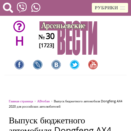
РУБРИКИ
30
№
H
[1723]
Главная страница
АВтобан
Выпуск бюджетного автомобиля Dongfeng AX4
2020 для российских автолюбителей
Выпуск бюджетного
автомобиля Dongfeng AX4