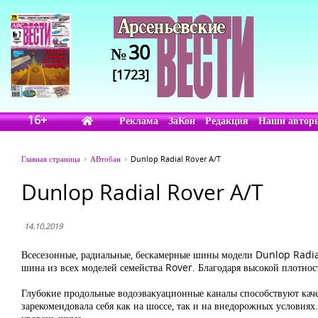
30
№
[1723]
16+
Реклама
ЗаКон
Редакция
Наши автор
Главная страница
АВтобан
Dunlop Radial Rover A/T
Dunlop Radial Rover A/T
14.10.2019
Всесезонные, радиальные, бескамерные шины модели Dunlop Radial
шина из всех моделей семейства Rover. Благодаря высокой плотност
Глубокие продольные водоэвакуационные каналы способствуют каче
зарекомендовала себя как на шоссе, так и на внедорожных услови