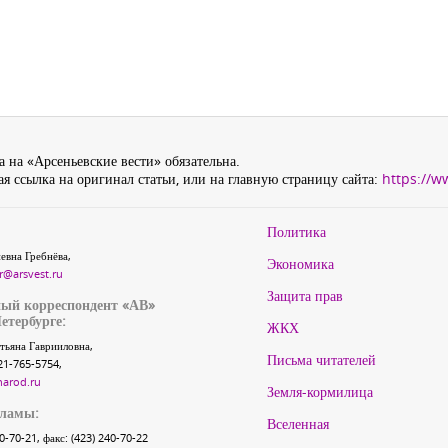
 на «Арсеньевские вести» обязательна.
я ссылка на оригинал статьи, или на главную страницу сайта:
https://w
Политика
евна Гребнёва,
Экономика
r@arsvest.ru
Защита прав
ый корреспондент «АВ»
етербурге:
ЖКХ
тьяна Гаврииловна,
Письма читателей
21-765-5754,
narod.ru
Земля-кормилица
кламы:
Вселенная
40-70-21, факс: (423) 240-70-22