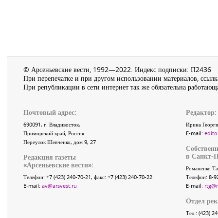
© Арсеньевские вести, 1992—2022. Индекс подписки: П2436
При перепечатке и при другом использовании материалов, ссылка
При републикации в сети интернет так же обязательна работающа
Почтовый адрес:
Редактор:
690091
, г.
Владивосток
,
Ирина Георги
Приморский край
,
Россия
.
E-mail:
edito
Переулок Шевченко
, дом 9, 27
Собственн
в Санкт-П
Редакция газеты
«
Арсеньевские вести
»:
Романенко Та
Телефон:
+7 (423) 240-70-21
, факс:
+7 (423) 240-70-22
Телефон: 8-9
E-mail:
av@arsvest.ru
E-mail:
rtg@
Отдел ре
Тел.: (423) 2