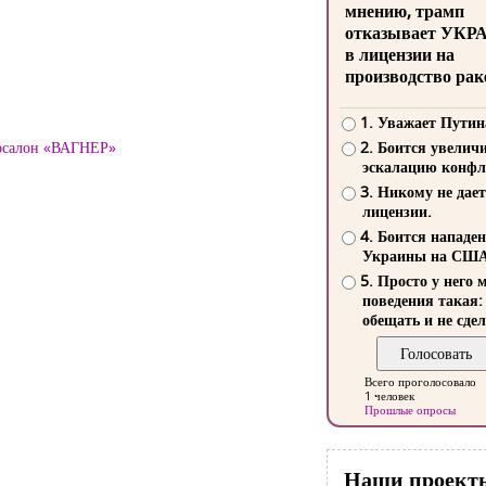
мнению, трамп
отказывает УКР
в лицензии на
производство рак
1. Уважает Путин
тосалон «ВАГНЕР»
2. Боится увелич
эскалацию конфл
3. Никому не дает
лицензии.
4. Боится нападе
Украины на СШ
5. Просто у него 
поведения такая:
обещать и не сдел
Всего проголосовало
1 человек
Прошлые опросы
Наши проект