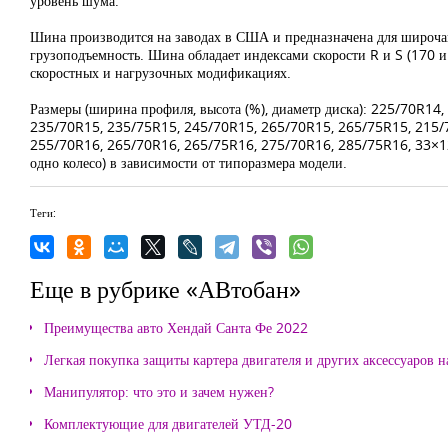
уровень шума.
Шина производится на заводах в США и предназначена для широча
грузоподъемность. Шина обладает индексами скорости R и S (170 и
скоростных и нагрузочных модификациях.
Размеры (ширина профиля, высота (%), диаметр диска): 225/70R1
235/70R15, 235/75R15, 245/70R15, 265/70R15, 265/75R15, 215/
255/70R16, 265/70R16, 265/75R16, 275/70R16, 285/75R16, 33×12. 
одно колесо) в зависимости от типоразмера модели.
Теги:
Еще в рубрике «АВтобан»
Преимущества авто Хендай Санта Фе 2022
Легкая покупка защиты картера двигателя и других аксессуаров н
Манипулятор: что это и зачем нужен?
Комплектующие для двигателей УТД-20