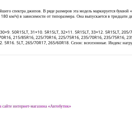
йшего спектра джипов. В ряде размеров эта модель маркируется буквой
 180 км/ч) в зависимости от типоразмера. Она выпускается в тридцати 
4, 30×9. 50R15LT, 31×10. 5R15LT, 32×11. 5R15LT, 33×12. 5R15LT, 205
70R16, 215/85R16, 225/70R16, 225/75R16, 235/70R16, 235/75R16, 23
5R16. 5LT, 265/70R17, 265/60R18. Сезон: всесезонные. Индекс нагрузк
а сайте интернет-магазина «Автобутик»