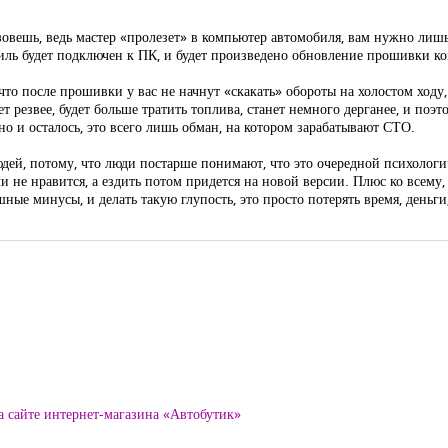
азовешь, ведь мастер «пролезет» в компьютер автомобиля, вам нужно лиш
иль будет подключен к ПК, и будет произведено обновление прошивки к
что после прошивки у вас не начнут «скакать» обороты на холостом ходу, 
 резвее, будет больше тратить топлива, станет немного дерганее, и поэто
оно и осталось, это всего лишь обман, на котором зарабатывают СТО.
юдей, потому, что люди постарше понимают, что это очередной психолог
 не нравится, а ездить потом придется на новой версии. Плюс ко всему,
ые минусы, и делать такую глупость, это просто потерять время, деньг
а сайте интернет-магазина «Автобутик»