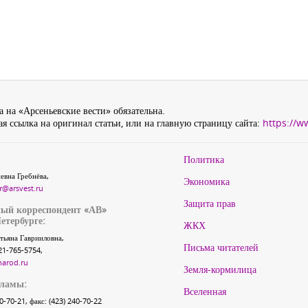
 на «Арсеньевские вести» обязательна.
я ссылка на оригинал статьи, или на главную страницу сайта:
https://w
Политика
евна Гребнёва,
Экономика
r@arsvest.ru
Защита прав
ый корреспондент «АВ»
етербурге:
ЖКХ
тьяна Гаврииловна,
Письма читателей
21-765-5754,
narod.ru
Земля-кормилица
кламы:
Вселенная
40-70-21, факс: (423) 240-70-22