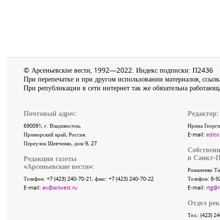
© Арсеньевские вести, 1992—2022. Индекс подписки: П2436
При перепечатке и при другом использовании материалов, ссылка
При републикации в сети интернет так же обязательна работающа
Почтовый адрес:
Редактор:
690091
, г.
Владивосток
,
Ирина Георги
Приморский край
,
Россия
.
E-mail:
edito
Переулок Шевченко
, дом 9, 27
Собственн
в Санкт-П
Редакция газеты
«
Арсеньевские вести
»:
Романенко Та
Телефон:
+7 (423) 240-70-21
, факс:
+7 (423) 240-70-22
Телефон: 8-9
E-mail:
av@arsvest.ru
E-mail:
rtg@
Отдел ре
Тел.: (423) 2