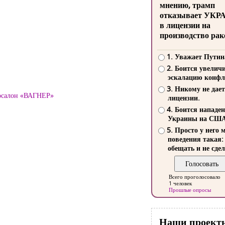
мнению, трамп
отказывает УКР
в лицензии на
производство рак
1. Уважает Путин
2. Боится увелич
эскалацию конфл
3. Никому не дает
тосалон «ВАГНЕР»
лицензии.
4. Боится нападе
Украины на СШ
5. Просто у него 
поведения такая:
обещать и не сдел
Всего проголосовало
1 человек
Прошлые опросы
Наши проект