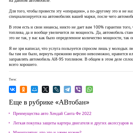
на данном автомобиле.
Для того, чтобы провести эту «операцию», а по-другому это и не н
специализируется на автомобилях вашей марки, после чего автомоб
В этом есть и свои нюансы, никто не дает вам 100% гарантии того, 
топлива, да и вообще увеличится ли мощность. Да, автомобиль станет
это не так, у вас как было определенное количество мощности, так 
Я не зря написал, что услуга пользуется спросом лишь у молодых л
бы там ни было, вернуть прежнюю версию невозможно, нравится или
заправлять автомобиль АИ-95 топливом. В общем в этом деле сплошн
всего хорошего.
Теги:
Еще в рубрике «АВтобан»
Преимущества авто Хендай Санта Фе 2022
Легкая покупка защиты картера двигателя и других аксессуаров н
Манипулятор: что это и зачем нужен?