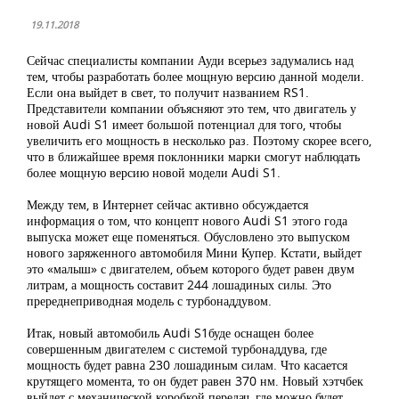
19.11.2018
Сейчас специалисты компании Ауди всерьез задумались над
тем, чтобы разработать более мощную версию данной модели.
Если она выйдет в свет, то получит названием RS1.
Представители компании объясняют это тем, что двигатель у
новой Audi S1 имеет большой потенциал для того, чтобы
увеличить его мощность в несколько раз. Поэтому скорее всего,
что в ближайшее время поклонники марки смогут наблюдать
более мощную версию новой модели Audi S1.
Между тем, в Интернет сейчас активно обсуждается
информация о том, что концепт нового Audi S1 этого года
выпуска может еще поменяться. Обусловлено это выпуском
нового заряженного автомобиля Мини Купер. Кстати, выйдет
это «малыш» с двигателем, объем которого будет равен двум
литрам, а мощность составит 244 лошадиных силы. Это
пререднеприводная модель с турбонаддувом.
Итак, новый автомобиль Audi S1буде оснащен более
совершенным двигателем с системой турбонаддува, где
мощность будет равна 230 лошадиным силам. Что касается
крутящего момента, то он будет равен 370 нм. Новый хэтчбек
выйдет с механической коробкой передач, где можно будет