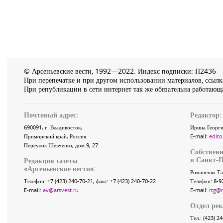
© Арсеньевские вести, 1992—2022. Индекс подписки: П2436
При перепечатке и при другом использовании материалов, ссылка
При републикации в сети интернет так же обязательна работающа
Почтовый адрес:
Редактор:
690091
, г.
Владивосток
,
Ирина Георги
Приморский край
,
Россия
.
E-mail:
edito
Переулок Шевченко
, дом 9, 27
Собственн
в Санкт-П
Редакция газеты
«
Арсеньевские вести
»:
Романенко Та
Телефон:
+7 (423) 240-70-21
, факс:
+7 (423) 240-70-22
Телефон: 8-9
E-mail:
av@arsvest.ru
E-mail:
rtg@
Отдел ре
Тел.: (423) 2