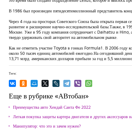
это время было создано подразделение Lexus, которое и явилось п
В 1986 был произведен пятидесятимиллионный представитель конце
Через 4 года на просторах Советского Союза была открыта первая 
развитие и расширение научно-исследовательской базы.Также, в 19
Москве. Уже в 95 году компания сотрудничает с Daihatsu и Hino,
твердо удерживать свой авторитет на автомобильном рынке.
Как не отметить участие Toyota в гонках Formula1. В 2006 году к
около 50 тысяч единиц автомобилей ежегодно.На сегодняшний день
13,71 млрд. американских долларов прибыли за год и 5,5 миллионо
Теги:
Еще в рубрике «АВтобан»
Преимущества авто Хендай Санта Фе 2022
Легкая покупка защиты картера двигателя и других аксессуаров н
Манипулятор: что это и зачем нужен?