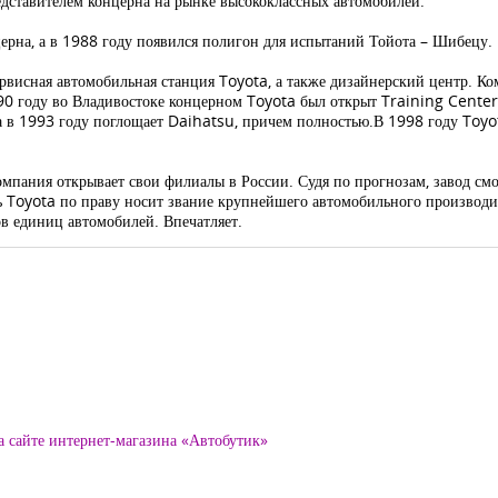
редставителем концерна на рынке высококлассных автомобилей.
рна, а в 1988 году появился полигон для испытаний Тойота – Шибецу.
сервисная автомобильная станция Toyota, а также дизайнерский центр. К
90 году во Владивостоке концерном Toyota был открыт Training Center,
 а в 1993 году поглощает Daihatsu, причем полностью.В 1998 году Toy
омпания открывает свои филиалы в России. Судя по прогнозам, завод смо
 Toyota по праву носит звание крупнейшего автомобильного производи
в единиц автомобилей. Впечатляет.
а сайте интернет-магазина «Автобутик»