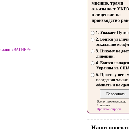
мнению, трамп
отказывает УКР
в лицензии на
производство рак
1. Уважает Путин
2. Боится увелич
эскалацию конфл
тосалон «ВАГНЕР»
3. Никому не дает
лицензии.
4. Боится нападе
Украины на СШ
5. Просто у него 
поведения такая:
обещать и не сдел
Всего проголосовало
1 человек
Прошлые опросы
Наши проект