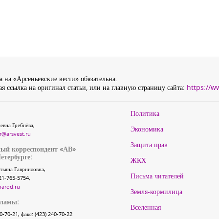
 на «Арсеньевские вести» обязательна.
я ссылка на оригинал статьи, или на главную страницу сайта:
https://w
Политика
евна Гребнёва,
Экономика
r@arsvest.ru
Защита прав
ый корреспондент «АВ»
етербурге:
ЖКХ
тьяна Гаврииловна,
Письма читателей
21-765-5754,
narod.ru
Земля-кормилица
кламы:
Вселенная
40-70-21, факс: (423) 240-70-22