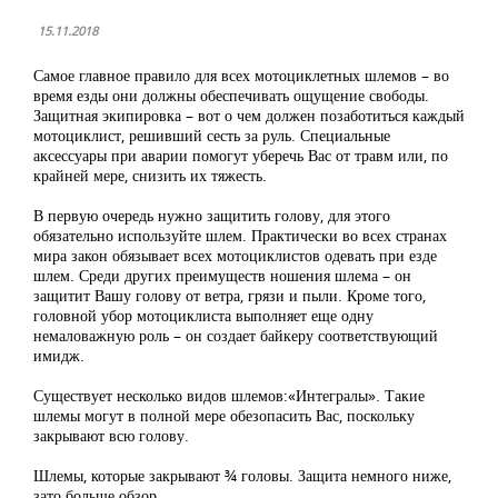
15.11.2018
Самое главное правило для всех мотоциклетных шлемов – во
время езды они должны обеспечивать ощущение свободы.
Защитная экипировка – вот о чем должен позаботиться каждый
мотоциклист, решивший сесть за руль. Специальные
аксессуары при аварии помогут уберечь Вас от травм или, по
крайней мере, снизить их тяжесть.
В первую очередь нужно защитить голову, для этого
обязательно используйте шлем. Практически во всех странах
мира закон обязывает всех мотоциклистов одевать при езде
шлем. Среди других преимуществ ношения шлема – он
защитит Вашу голову от ветра, грязи и пыли. Кроме того,
головной убор мотоциклиста выполняет еще одну
немаловажную роль – он создает байкеру соответствующий
имидж.
Существует несколько видов шлемов:«Интегралы». Такие
шлемы могут в полной мере обезопасить Вас, поскольку
закрывают всю голову.
Шлемы, которые закрывают ¾ головы. Защита немного ниже,
зато больше обзор.