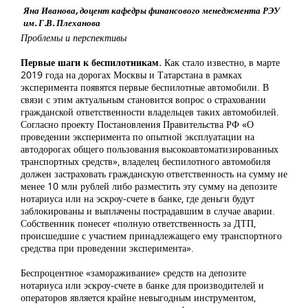
Яна Иванова, доцент кафедры финансового менеджмента РЭУ
им. Г.В. Плеханова
Проблемы и перспективы
Первые шаги к беспилотникам.
Как стало известно, в марте
2019 года на дорогах Москвы и Татарстана в рамках
эксперимента появятся первые беспилотные автомобили. В
связи с этим актуальным становится вопрос о страховании
гражданской ответственности владельцев таких автомобилей.
Согласно проекту Постановления Правительства РФ «О
проведении эксперимента по опытной эксплуатации на
автодорогах общего пользования высокоавтоматизированных
транспортных средств», владелец беспилотного автомобиля
должен застраховать гражданскую ответственность на сумму не
менее 10 млн рублей либо разместить эту сумму на депозите
нотариуса или на эскроу-счете в банке, где деньги будут
заблокированы и выплачены пострадавшим в случае аварии.
Собственник понесет «полную ответственность за ДТП,
происшедшие с участием принадлежащего ему транспортного
средства при проведении эксперимента».
Беспроцентное «замораживание» средств на депозите
нотариуса или эскроу-счете в банке для производителей и
операторов является крайне невыгодным инструментом,