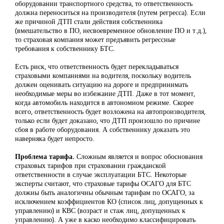
оборудовании транспортного средства, то ответственность
должна переноситься на производителя (путем регресса). Если
же причиной ДТП стали действия собственника
(вмешательство в ПО, несвоевременное обновление ПО и т.д.),
то страховая компания может предъявить регрессные
требования к собственнику БТС.
Есть риск, что ответственность будет перекладываться
страховыми компаниями на водителя, поскольку водитель
должен оценивать ситуацию на дороге и предпринимать
необходимые меры во избежание ДТП. Даже в тот момент,
когда автомобиль находится в автономном режиме. Скорее
всего, ответственность будет возложена на автопроизводителя,
только если будет доказано, что ДТП произошло по причине
сбоя в работе оборудования. А собственнику доказать это
наверняка будет непросто.
Проблема тарифа.
Сложным является и вопрос обоснования
страховых тарифов при страховании гражданской
ответственности в случае эксплуатации БТС. Некоторые
эксперты считают, что страховые тарифы ОСАГО для БТС
должны быть аналогичны обычным тарифам по ОСАГО, за
исключением коэффициентов КО (список лиц, допущенных к
управлению) и КВС (возраст и стаж лиц, допущенных к
управлению). А уже в каско необходимо классифицировать