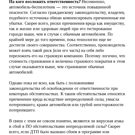
На кого возложить ответственность?
Несомненно,
автомобиль-беспилотник — это источник повышенной
опасности. Согласно гражданскому законодательству, владелец
подобного источника обязан компенсировать причиненные им
убытки. Скорее всего, риски причинения вреда как имуществу,
так и жизни или здоровью людей при его тестировании
гораздо выше, чем в случае с обычным автомобилем. По
крайней мере до того времени, пока технологии еще не
достигли своего совершенства. Соответственно, производитель
может взять такой риск (или его часть) на себя либо
переложить его на страховую компанию. Поэтому логично, что
стоимость страхования и величина страхового покрытия в этом
случае оказывается выше, чем страхование обычных
автомобилей.
Однако пока не ясно, как быть с положениями
законодательства об освобождении от ответственности при
некоторых обстоятельствах. К таким обстоятельствам относятся
причинение вреда вследствие непреодолимой силы, умысла
потерпевшего, кражи автомобиля или грубой неосторожности
потерпевшего.
В связи с этим не совсем понятно, являются ли вирусная атака
и сбой в ПО обстоятельствами непреодолимой силы? Скорее
всего, если ДТП было вызвано сбоем в программе или