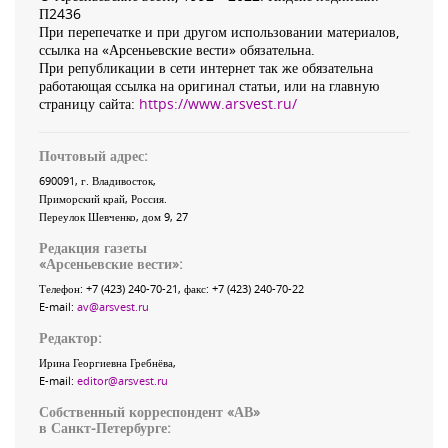
П2436
При перепечатке и при другом использовании материалов,
ссылка на «Арсеньевские вести» обязательна.
При републикации в сети интернет так же обязательна
работающая ссылка на оригинал статьи, или на главную
страницу сайта:
https://www.arsvest.ru/
Почтовый адрес:
690091
, г.
Владивосток
,
Приморский край
,
Россия
.
Переулок Шевченко
, дом 9, 27
Редакция газеты
«
Арсеньевские вести
»:
Телефон:
+7 (423) 240-70-21
, факс:
+7 (423) 240-70-22
E-mail:
av@arsvest.ru
Редактор:
Ирина Георгиевна Гребнёва,
E-mail:
editor@arsvest.ru
Собственный корреспондент «АВ»
в Санкт-Петербурге: