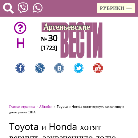
РУБРИКИ
30
№
H
[1723]
Главная страница
АВтобан
Toyota и Honda хотят вернуть захваченную
долю рынка США
Toyota и Honda хотят
вернуть захваченную долю