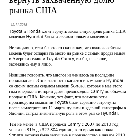
рынка США
12.11.2018
Toyota и Honda хотят вернуть захваченную долю рынка США
моделью Hyundai Sonata своими новыми моделями.
Не так давно, если бы кто-то сказал вам, что южнокорейская
модель будет оспаривать место на рынке с самым продаваемым
в Америки седаном Toyota Camry, вы бы, наверное,
засмеялись ему в лицо.
Излишне говорить, что многое изменилось за последние
несколько лет. Это в частности касается и компании Hyundai
со своим новым седаном модели Sonata, которая в мае этого
года впервые в истории даже превосходила Camry по объемам
продаж в США. Конечно, тот факт, что возможности
производства компании Toyota были серьезно затронуты
после землетрясения 11 марта, цунами и ядерной катастрофы в
Японии, сыграл значительную роль в этом рывке Hyundai.
Тем не менее, в США продажи Camry с 2007 по 2010 год
упали на 31% до 327.804 единиц, в то время как новая
Sonata, которая была запущена в производство в январе 2010