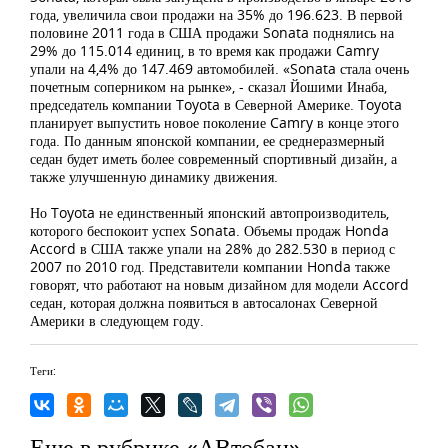
года, увеличила свои продажи на 35% до 196.623. В первой
половине 2011 года в США продажи Sonata поднялись на
29% до 115.014 единиц, в то время как продажи Camry
упали на 4,4% до 147.469 автомобилей. «Sonata стала очень
почетным соперником на рынке», - сказал Йошими Инаба,
председатель компании Toyota в Северной Америке. Toyota
планирует выпустить новое поколение Camry в конце этого
года. По данным японской компании, ее среднеразмерный
седан будет иметь более современный спортивный дизайн, а
также улучшенную динамику движения.
Но Toyota не единственный японский автопроизводитель,
которого беспокоит успех Sonata. Объемы продаж Honda
Accord в США также упали на 28% до 282.530 в период с
2007 по 2010 год. Представители компании Honda также
говорят, что работают на новым дизайном для модели Accord
седан, которая должна появиться в автосалонах Северной
Америки в следующем году.
Теги:
Еще в рубрике «АВтобан»