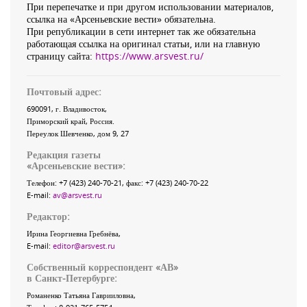
При перепечатке и при другом использовании материалов,
ссылка на «Арсеньевские вести» обязательна.
При републикации в сети интернет так же обязательна
работающая ссылка на оригинал статьи, или на главную
страницу сайта:
https://www.arsvest.ru/
Почтовый адрес:
690091
, г.
Владивосток
,
Приморский край
,
Россия
.
Переулок Шевченко
, дом 9, 27
Редакция газеты
«
Арсеньевские вести
»:
Телефон:
+7 (423) 240-70-21
, факс:
+7 (423) 240-70-22
E-mail:
av@arsvest.ru
Редактор:
Ирина Георгиевна Гребнёва,
E-mail:
editor@arsvest.ru
Собственный корреспондент «АВ»
в Санкт-Петербурге:
Романенко Татьяна Гаврииловна,