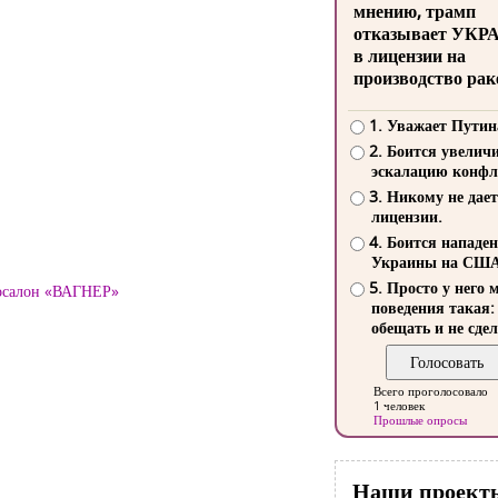
мнению, трамп
отказывает УКР
в лицензии на
производство рак
1. Уважает Путин
2. Боится увелич
эскалацию конфл
3. Никому не дает
лицензии.
4. Боится нападе
Украины на СШ
5. Просто у него 
тосалон «ВАГНЕР»
поведения такая:
обещать и не сдел
Всего проголосовало
1 человек
Прошлые опросы
Наши проект