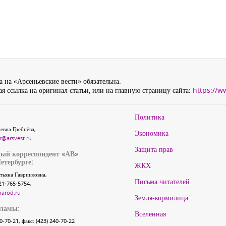
 на «Арсеньевские вести» обязательна.
я ссылка на оригинал статьи, или на главную страницу сайта:
https://w
Политика
евна Гребнёва,
Экономика
r@arsvest.ru
Защита прав
ый корреспондент «АВ»
етербурге:
ЖКХ
тьяна Гаврииловна,
Письма читателей
21-765-5754,
narod.ru
Земля-кормилица
кламы:
Вселенная
40-70-21, факс: (423) 240-70-22