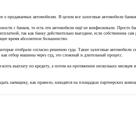
ее о продаваемых автомобилях. В целом все залоговые автомобили банко
нности с банков, то есть эти автомобили ещё не конфисковали. Просто ба
бесплатной, так как банку действительно выгоднее, если собственник са
оящее время абсолютное большинство.
, которые отобрали согласно решению суда. Такие залоговые автомобили 
к как отбор машины через суд, это сложный и длительный процесс.
погасить выплату по кредиту, а потом на протяжении нескольких месяцев
одать заемщику, как правило, находятся на площадках партнерских компан