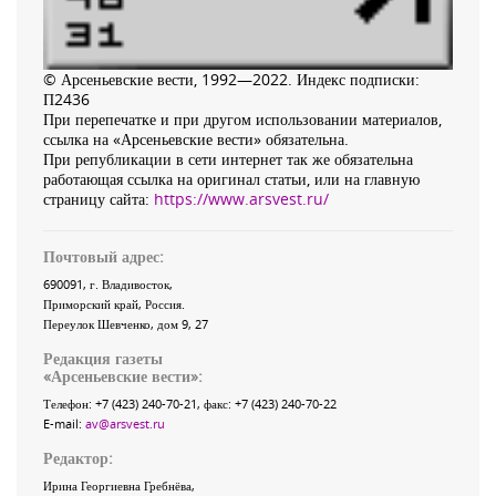
© Арсеньевские вести, 1992—2022. Индекс подписки:
П2436
При перепечатке и при другом использовании материалов,
ссылка на «Арсеньевские вести» обязательна.
При републикации в сети интернет так же обязательна
работающая ссылка на оригинал статьи, или на главную
страницу сайта:
https://www.arsvest.ru/
Почтовый адрес:
690091
, г.
Владивосток
,
Приморский край
,
Россия
.
Переулок Шевченко
, дом 9, 27
Редакция газеты
«
Арсеньевские вести
»:
Телефон:
+7 (423) 240-70-21
, факс:
+7 (423) 240-70-22
E-mail:
av@arsvest.ru
Редактор:
Ирина Георгиевна Гребнёва,