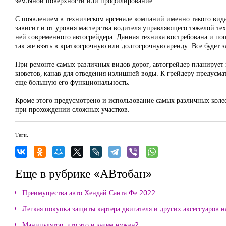
земляной поверхности или профилирование.
С появлением в техническом арсенале компаний именно такого вида 
зависит и от уровня мастерства водителя управляющего тяжелой те
ней современного автогрейдера. Данная техника востребована и по
так же взять в краткосрочную или долгосрочную аренду. Все будет з
При ремонте самых различных видов дорог, автогрейдер планирует 
кюветов, канав для отведения излишней воды. К грейдеру предусмат
еще большую его функциональность.
Кроме этого предусмотрено и использование самых различных коле
при прохождении сложных участков.
Теги:
Еще в рубрике «АВтобан»
Преимущества авто Хендай Санта Фе 2022
Легкая покупка защиты картера двигателя и других аксессуаров н
Манипулятор: что это и зачем нужен?