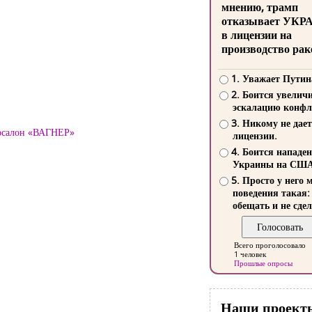
мнению, трамп
отказывает УКР
в лицензии на
производство рак
1. Уважает Путин
2. Боится увелич
эскалацию конфл
3. Никому не дает
тосалон «ВАГНЕР»
лицензии.
4. Боится нападе
Украины на СШ
5. Просто у него 
поведения такая:
обещать и не сдел
Всего проголосовало
1 человек
Прошлые опросы
Наши проект