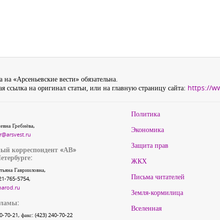
 на «Арсеньевские вести» обязательна.
я ссылка на оригинал статьи, или на главную страницу сайта:
https://w
Политика
евна Гребнёва,
Экономика
r@arsvest.ru
Защита прав
ый корреспондент «АВ»
етербурге:
ЖКХ
тьяна Гаврииловна,
Письма читателей
21-765-5754,
narod.ru
Земля-кормилица
кламы:
Вселенная
40-70-21, факс: (423) 240-70-22