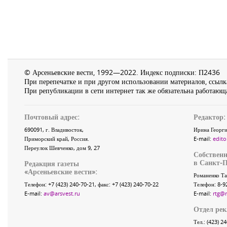
© Арсеньевские вести, 1992—2022. Индекс подписки: П2436
При перепечатке и при другом использовании материалов, ссылка
При републикации в сети интернет так же обязательна работающа
Почтовый адрес:
Редактор:
690091
, г.
Владивосток
,
Ирина Георги
Приморский край
,
Россия
.
E-mail:
edito
Переулок Шевченко
, дом 9, 27
Собственн
в Санкт-П
Редакция газеты
«
Арсеньевские вести
»:
Романенко Та
Телефон:
+7 (423) 240-70-21
, факс:
+7 (423) 240-70-22
Телефон: 8-9
E-mail:
av@arsvest.ru
E-mail:
rtg@
Отдел ре
Тел.: (423) 2