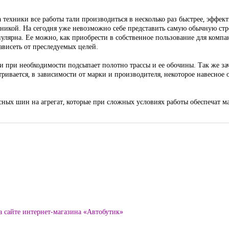
техники все работы тали производиться в несколько раз быстрее, эффект
хникой. На сегодня уже невозможно себе представить самую обычную ст
пулярна. Ее можно, как приобрести в собственное пользование для комп
ависеть от преследуемых целей.
и при необходимости подсыпает полотно трассы и ее обочины. Так же зач
ривается, в зависимости от марки и производителя, некоторое навесное 
сных шин на агрегат, которые при сложных условиях работы обеспечат 
а сайте интернет-магазина «Автобутик»