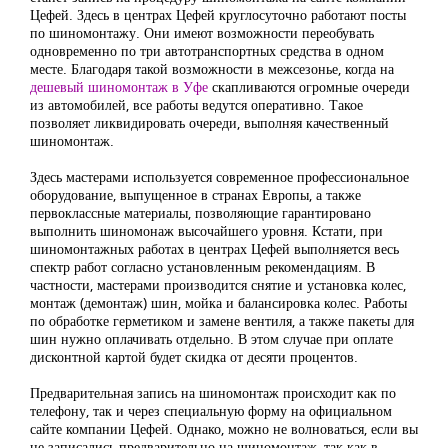
Цефей. Здесь в центрах Цефей круглосуточно работают посты
по шиномонтажу. Они имеют возможности переобувать
одновременно по три автотранспортных средства в одном
месте. Благодаря такой возможности в межсезонье, когда на
дешевый шиномонтаж в Уфе
скапливаются огромные очереди
из автомобилей, все работы ведутся оперативно. Такое
позволяет ликвидировать очереди, выполняя качественный
шиномонтаж.
Здесь мастерами используется современное профессиональное
оборудование, выпущенное в странах Европы, а также
первоклассные материалы, позволяющие гарантировано
выполнить шиномонаж высочайшего уровня. Кстати, при
шиномонтажных работах в центрах Цефей выполняется весь
спектр работ согласно установленным рекомендациям. В
частности, мастерами производится снятие и установка колес,
монтаж (демонтаж) шин, мойка и балансировка колес. Работы
по обработке герметиком и замене вентиля, а также пакеты для
шин нужно оплачивать отдельно. В этом случае при оплате
дисконтной картой будет скидка от десяти процентов.
Предварительная запись на шиномонтаж происходит как по
телефону, так и через специальную форму на официальном
сайте компании Цефей. Однако, можно не волноваться, если вы
не записались предварительно на шиномонтаж, так как в