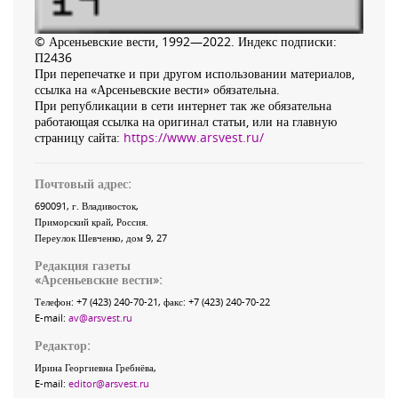
© Арсеньевские вести, 1992—2022. Индекс подписки:
П2436
При перепечатке и при другом использовании материалов,
ссылка на «Арсеньевские вести» обязательна.
При републикации в сети интернет так же обязательна
работающая ссылка на оригинал статьи, или на главную
страницу сайта:
https://www.arsvest.ru/
Почтовый адрес:
690091
, г.
Владивосток
,
Приморский край
,
Россия
.
Переулок Шевченко
, дом 9, 27
Редакция газеты
«
Арсеньевские вести
»:
Телефон:
+7 (423) 240-70-21
, факс:
+7 (423) 240-70-22
E-mail:
av@arsvest.ru
Редактор:
Ирина Георгиевна Гребнёва,
E-mail:
editor@arsvest.ru