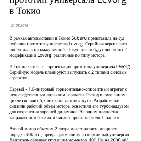
в Токио
21.08.2018
В рамках автовыставки в Токио Subaru представила на суд
публики прототип универсала Levorg. Серийная версия авто
поступила в продажу весной. Покупателям будут доступны 2
модификации Levorg, различные по типу мотора.
В Токио состоялась презентация прототипа универсала Levorg.
Серийную модель планируют выпускать с 2 типами силовых
агрегатов.
Первый - 1,6-литровый горизонтально-оппозитный агрегат с
непосредственным впрыском горючего. Расход в смешанном
цикле составит 5,7 литра на «сотню» пути. Разработчики
снизили рабочий объем мотора, оснастили его турбонаддувом
для сохранения хорошей динамики. На одном полностью
заправленном баке авто сможет проехать около 1 тыс. км.
Второй мотор объемом 2 литра может развить мощность
порядка 300 л.с., превращая машину в спортивный универсал.
Двигатель обладает крутящим моментом 400 Нм на 2000 об/