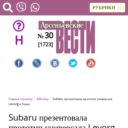
РУБРИКИ
30
№
H
[1723]
Главная страница
АВтобан
Subaru презентовала прототип универсала
Levorg в Токио
Subaru презентовала
прототип универсала Levorg