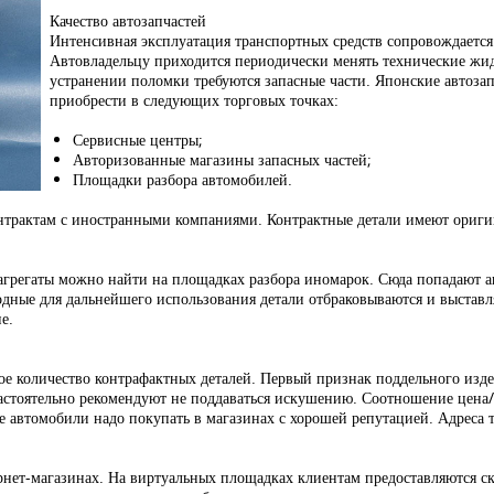
Качество автозапчастей
Интенсивная эксплуатация транспортных средств сопровождается
Автовладельцу приходится периодически менять технические жид
устранении поломки требуются запасные части. Японские автоза
приобрести в следующих торговых точках:
Сервисные центры;
Авторизованные магазины запасных частей;
Площадки разбора автомобилей.
 контрактам с иностранными компаниями. Контрактные детали имеют ориг
 агрегаты можно найти на площадках разбора иномарок. Сюда попадают а
одные для дальнейшего использования детали отбраковываются и выставл
е.
е количество контрафактных деталей. Первый признак поддельного изде
астоятельно рекомендуют не поддаваться искушению. Соотношение цена/к
е автомобили надо покупать в магазинах с хорошей репутацией. Адреса т
рнет-магазинах. На виртуальных площадках клиентам предоставляются ск