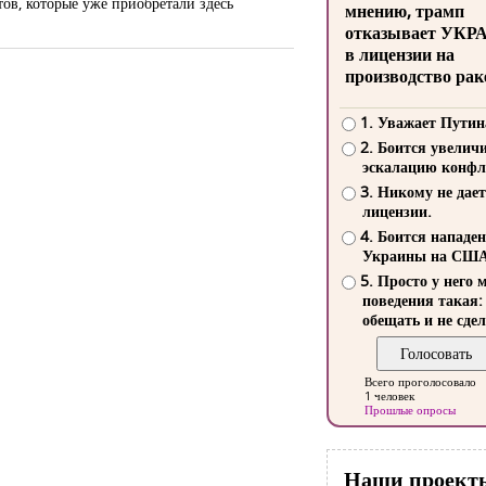
ов, которые уже приобретали здесь
мнению, трамп
отказывает УКР
в лицензии на
производство рак
1. Уважает Путин
2. Боится увелич
эскалацию конфл
3. Никому не дает
лицензии.
4. Боится нападе
Украины на СШ
5. Просто у него 
поведения такая:
обещать и не сдел
Всего проголосовало
1 человек
Прошлые опросы
Наши проект