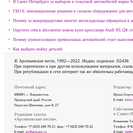
В Санкт-Петербурге за выбором и покупкой автомобилей марки
ГБО 6: инновационные решения в газовом оборудовании для авт
Почему за микрокредитами многие автовладельцы обращаться в 
Ощутите себя в абсолютно новом купе-кроссовере Audi RS Q8 с
Почему шумоизоляцию премиальных автомобилей стоит выпол
Как выбрать мойку деталей
© Арсеньевские вести, 1992—2022. Индекс подписки: П2436
При перепечатке и при другом использовании материалов, ссылка
При републикации в сети интернет так же обязательна работающа
Почтовый адрес:
Редактор:
690091
, г.
Владивосток
,
Ирина Георги
Приморский край
,
Россия
.
E-mail:
edito
Переулок Шевченко
, дом 9, 27
Собственн
в Санкт-П
Редакция газеты
«
Арсеньевские вести
»:
Романенко Та
Телефон:
+7 (423) 240-70-21
, факс:
+7 (423) 240-70-22
Телефон: 8-9
E-mail:
av@arsvest.ru
E-mail:
rtg@