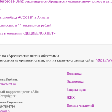
 Mercedes-Benz рекомендуется обращаться к официальному дилеру в ав
о
автоломбард Autocash в Алматы
тоимостью в 11 миллионов рублей
нять в компании «ДЕЦИБЕЛОВ.НЕТ»
 на «Арсеньевские вести» обязательна.
я ссылка на оригинал статьи, или на главную страницу сайта:
https://w
Политика
евна Гребнёва,
Экономика
r@arsvest.ru
Защита прав
ый корреспондент «АВ»
етербурге:
ЖКХ
тьяна Гаврииловна,
Письма читателей
21-765-5754,
narod.ru