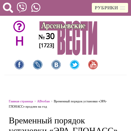
РУБРИКИ
30
№
H
[1723]
Главная страница
АВтобан
Временный порядок установки «ЭРА-
ГЛОНАСС» продлен на год
Временный порядок
установки «ЭРА-ГЛОНАСС»