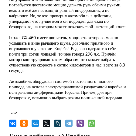
потребуется достаточно мощно держать руль обеими руками,
ведь это всё же настоящий рамный внедорожник, а не
кабриолет. Но, те кто проверил автомобиль в действии,
утверждают что лучше всего он подойдёт для езды по
бездорожью, на котором может показать свой настоящий класс.
Lexus GX 460 имеет двигатель, мощность которого можно
услышать в виде рычащего шума, довольно приятного и
внушающего уважение. Ещё бы! Ведь он содержит в себе
почти три сотни лошадей, точнее говоря 296 л.с. Причём
мотор сконструирован таким образом, что может набрать
существенную скорость в сотню километров в час, всего за 8,3
секунды.
Автомобиль оборудован системой постоянного полного
привода, на основе электроуправляемой раздаточной коробке и
центральном дифференциале Торсена. Причём, для при
бездорожье, возможно выбрать режим пониженной передачи.
Теги:
Еще в рубрике «АВтобан»