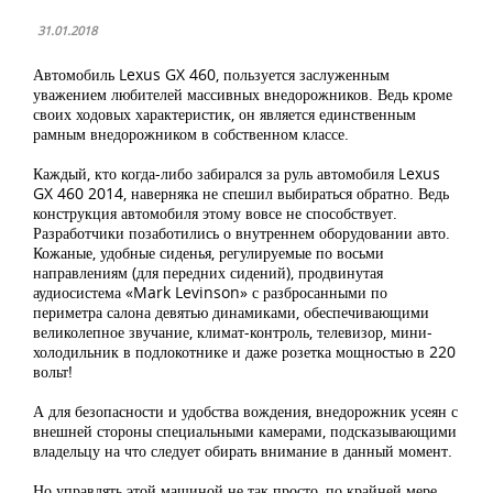
31.01.2018
Автомобиль Lexus GX 460, пользуется заслуженным
уважением любителей массивных внедорожников. Ведь кроме
своих ходовых характеристик, он является единственным
рамным внедорожником в собственном классе.
Каждый, кто когда-либо забирался за руль автомобиля Lexus
GX 460 2014, наверняка не спешил выбираться обратно. Ведь
конструкция автомобиля этому вовсе не способствует.
Разработчики позаботились о внутреннем оборудовании авто.
Кожаные, удобные сиденья, регулируемые по восьми
направлениям (для передних сидений), продвинутая
аудиосистема «Mark Levinson» с разбросанными по
периметра салона девятью динамиками, обеспечивающими
великолепное звучание, климат-контроль, телевизор, мини-
холодильник в подлокотнике и даже розетка мощностью в 220
вольт!
А для безопасности и удобства вождения, внедорожник усеян с
внешней стороны специальными камерами, подсказывающими
владельцу на что следует обирать внимание в данный момент.
Но управлять этой машиной не так просто, по крайней мере