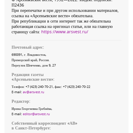
П2436
При перепечатке и при другом использовании материалов,
ссылка на «Арсеньевские вести» обязательна.
При републикации в сети интернет так же обязательна
работающая ссылка на оригинал статьи, или на главную
страницу сайта:
https://www.arsvest.ru/
Почтовый адрес:
690091
, г.
Владивосток
,
Приморский край
,
Россия
.
Переулок Шевченко
, дом 9, 27
Редакция газеты
«
Арсеньевские вести
»:
Телефон:
+7 (423) 240-70-21
, факс:
+7 (423) 240-70-22
E-mail:
av@arsvest.ru
Редактор:
Ирина Георгиевна Гребнёва,
E-mail:
editor@arsvest.ru
Собственный корреспондент «АВ»
в Санкт-Петербурге: