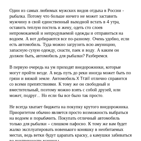
Один из самых любимых мужских видов отдыха в России -
рыбалка. Потому что больше ничего не может заставить
мужчину в свой единственный выходной встать в 4 утра,
оставить теплую постель и жену, одеть сто слоев
непромокаемой и непродуваемой одежды и отправиться на
водоем. А вот добираются все по-разному. Очень удобно, если
есть автомобиль. Туда можно загрузить всю амуницию,
запасную сухую одежду, снасти, паек и воду. А каким он
должен быть, автомобиль для рыбалки? Разберемся.
В первую очередь на ум приходят внедорожники, которые
могут пройти везде. А ведь путь до реки иногда может быть по
грязи и вязкой земле. Автомобиль X Trail отлично справится
со всеми препятствиями. К тому же он свободный и
вместительный, поэтому можно взять с собой друзей, или
может, подруг… Но если бы все было так просто.
Не всегда хватает бюджета на покупку крутого внедорожника.
Приоритетом обычно является просто возможность выбраться
на водоем и порыбачить. Покупать отличный автомобиль
только для рыбалки – слишком пафосно. К тому же вам будет
жалко эксплуатировать новенького коняшку в необитаемых
местах, ведь ветки будут царапать краску, а камушки забиваться
во внутренности машины.