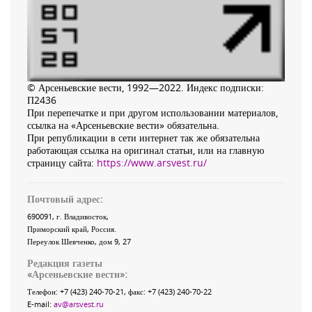
© Арсеньевские вести, 1992—2022. Индекс подписки:
П2436
При перепечатке и при другом использовании материалов,
ссылка на «Арсеньевские вести» обязательна.
При републикации в сети интернет так же обязательна
работающая ссылка на оригинал статьи, или на главную
страницу сайта:
https://www.arsvest.ru/
Почтовый адрес:
690091
, г.
Владивосток
,
Приморский край
,
Россия
.
Переулок Шевченко
, дом 9, 27
Редакция газеты
«
Арсеньевские вести
»:
Телефон:
+7 (423) 240-70-21
, факс:
+7 (423) 240-70-22
E-mail:
av@arsvest.ru