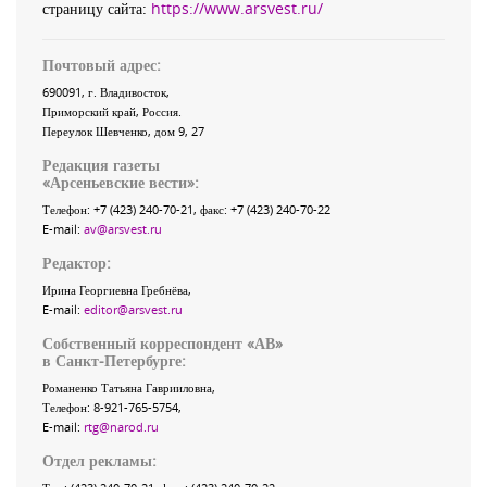
страницу сайта:
https://www.arsvest.ru/
Почтовый адрес:
690091
, г.
Владивосток
,
Приморский край
,
Россия
.
Переулок Шевченко
, дом 9, 27
Редакция газеты
«
Арсеньевские вести
»:
Телефон:
+7 (423) 240-70-21
, факс:
+7 (423) 240-70-22
E-mail:
av@arsvest.ru
Редактор:
Ирина Георгиевна Гребнёва,
E-mail:
editor@arsvest.ru
Собственный корреспондент «АВ»
в Санкт-Петербурге:
Романенко Татьяна Гаврииловна,
Телефон: 8-921-765-5754,
E-mail:
rtg@narod.ru
Отдел рекламы: