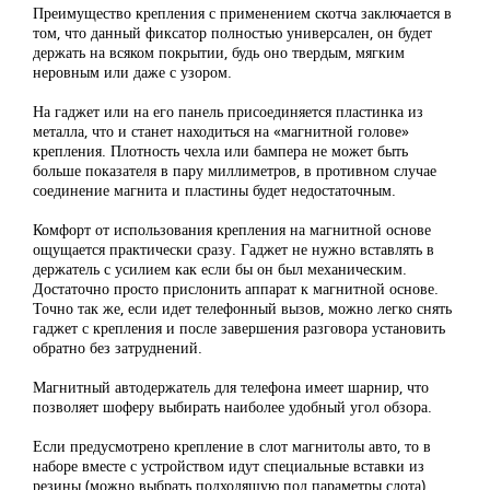
Преимущество крепления с применением скотча заключается в
том, что данный фиксатор полностью универсален, он будет
держать на всяком покрытии, будь оно твердым, мягким
неровным или даже с узором.
На гаджет или на его панель присоединяется пластинка из
металла, что и станет находиться на «магнитной голове»
крепления. Плотность чехла или бампера не может быть
больше показателя в пару миллиметров, в противном случае
соединение магнита и пластины будет недостаточным.
Комфорт от использования крепления на магнитной основе
ощущается практически сразу. Гаджет не нужно вставлять в
держатель с усилием как если бы он был механическим.
Достаточно просто прислонить аппарат к магнитной основе.
Точно так же, если идет телефонный вызов, можно легко снять
гаджет с крепления и после завершения разговора установить
обратно без затруднений.
Магнитный автодержатель для телефона имеет шарнир, что
позволяет шоферу выбирать наиболее удобный угол обзора.
Если предусмотрено крепление в слот магнитолы авто, то в
наборе вместе с устройством идут специальные вставки из
резины (можно выбрать подходящую под параметры слота),