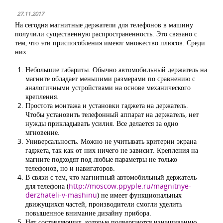
27.11.2017
На сегодня магнитные держатели для телефонов в машину
получили существенную распространенность. Это связано с
тем, что эти приспособления имеют множество плюсов. Среди
них:
Небольшие габариты. Обычно автомобильный держатель на
магните обладает меньшими размерами по сравнению с
аналогичными устройствами на основе механического
крепления.
Простота монтажа и установки гаджета на держатель.
Чтобы установить телефонный аппарат на держатель, нет
нужды прикладывать усилия. Все делается за одно
мгновение.
Универсальность. Можно не учитывать критерии экрана
гаджета, так как от них ничего не зависит. Крепления на
магните подходят под любые параметры не только
телефонов, но и навигаторов.
В связи с тем, что магнитный автомобильный держатель
для телефона (
http://moscow.ppyple.ru/magnitnye-
derzhateli-v-mashinu
) не имеет функциональных
движущихся частей, производители смогли уделить
повышенное внимание дизайну прибора.
Нет составляющих, которые подвергаются изнашиванию,