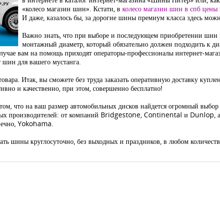
«колесо магазин шин». Кстати, в
колесо магазин шин в спб цены
И даже, казалось бы, за дорогие шины премиум класса здесь мож
Важно знать, что при выборе и последующем приобретении шин 
монтажный диаметр, который обязательно должен подходить к д
 случае вам на помощь приходят операторы-профессионалы интернет-маг
т шин для вашего мустанга.
овара. Итак, вы сможете без труда заказать оперативную доставку купл
тивно и качественно, при этом, совершенно бесплатно!
том, что на ваш размер автомобильных дисков найдется огромный выбо
вых производителей: от компаний Bridgestone, Continental и Dunlop,
онечно, Yokohama.
зать шины круглосуточно, без выходных и праздников, в любом количест