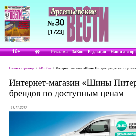
30
№
[1723]
16+
Реклама
ЗаКон
Редакция
Наши автор
Главная страница
АВтобан
Интернет-магазин «Шины Питер» предлагает огромны
Интернет-магазин «Шины Питер
брендов по доступным ценам
11.11.2017