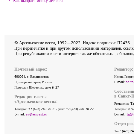
Как выбрать мойку деталей
© Арсеньевские вести, 1992—2022. Индекс подписки: П2436
При перепечатке и при другом использовании материалов, ссылка
При републикации в сети интернет так же обязательна работающа
Почтовый адрес:
Редактор:
690091
, г.
Владивосток
,
Ирина Георги
Приморский край
,
Россия
.
E-mail:
edito
Переулок Шевченко
, дом 9, 27
Собственн
в Санкт-П
Редакция газеты
«
Арсеньевские вести
»:
Романенко Та
Телефон:
+7 (423) 240-70-21
, факс:
+7 (423) 240-70-22
Телефон: 8-9
E-mail:
av@arsvest.ru
E-mail:
rtg@
Отдел ре
Тел.: (423) 2