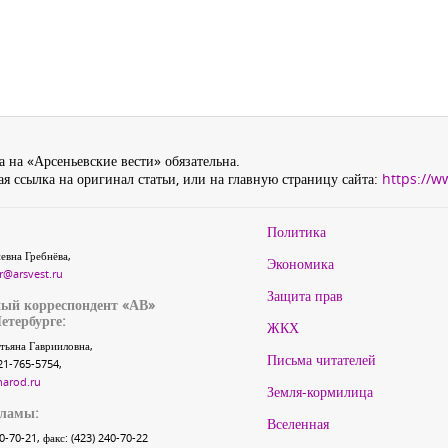
 на «Арсеньевские вести» обязательна.
я ссылка на оригинал статьи, или на главную страницу сайта:
https://w
Политика
евна Гребнёва,
Экономика
r@arsvest.ru
Защита прав
ый корреспондент «АВ»
етербурге:
ЖКХ
тьяна Гаврииловна,
Письма читателей
21-765-5754,
narod.ru
Земля-кормилица
кламы:
Вселенная
40-70-21, факс: (423) 240-70-22