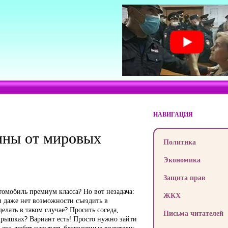
НАВИГАЦИЯ
ины от мировых
Политика
Экономика
Защита прав
втомобиль премиум класса? Но вот незадача:
ЖКХ
 даже нет возможности съездить в
елать в таком случае? Просить соседа,
Письма читателей
крышках? Вариант есть! Просто нужно зайти
 его любят называть благодарные водители: