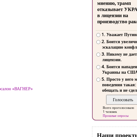
мнению, трамп
отказывает УКР
в лицензии на
производство рак
1. Уважает Путин
2. Боится увелич
эскалацию конфл
3. Никому не дает
лицензии.
4. Боится нападе
Украины на СШ
5. Просто у него 
поведения такая:
тосалон «ВАГНЕР»
обещать и не сдел
Всего проголосовало
1 человек
Прошлые опросы
Наши проект