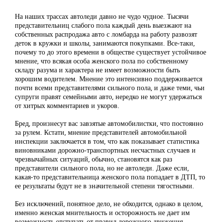
На наших трассах автоледи давно не чудо чудное. Тысячи
представительниц слабого пола каждый день выезжают на
собственных распродажа авто с ломбарда на работу развозят
деток в кружки и школы, занимаются покупками. Все-таки,
почему то до этого времени в обществе существует устойчивое
мнение, что всякая особа женского пола по собственному
складу разума и характера не имеет возможности быть
хорошим водителем. Мнение это интенсивно поддерживается
почти всеми представителями сильного пола, и даже теми, чьи
супруги правят семейными авто, нередко не могут удержаться
от хитрых комментариев и укоров.
Бред, произнесут вас завзятые автомобилистки, что постоянно
за рулем. Кстати, мнение представителей автомобильной
инспекции заключается в том, что как показывает статистика
виновниками дорожно-транспортных несчастных случаев и
чрезвычайных ситуаций, обычно, становятся как раз
представители сильного пола, но не автоледи. Даже если,
какая-то представительница женского пола попадает в ДТП, то
ее результаты будут не в значительной степени тягостными.
Без исключений, понятное дело, не обходится, однако в целом,
именно женская мнительность и осторожность не дает им
возможность отступать от правил дорожного движения.