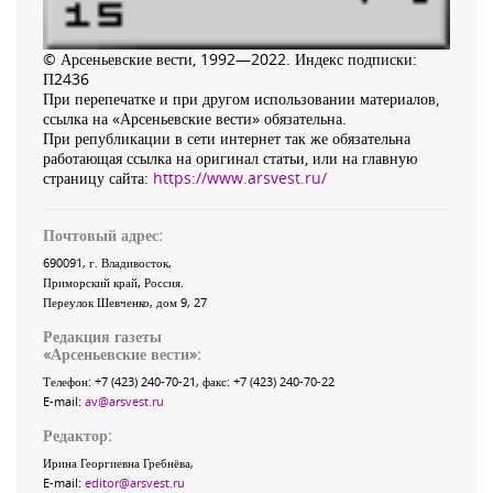
© Арсеньевские вести, 1992—2022. Индекс подписки:
П2436
При перепечатке и при другом использовании материалов,
ссылка на «Арсеньевские вести» обязательна.
При републикации в сети интернет так же обязательна
работающая ссылка на оригинал статьи, или на главную
страницу сайта:
https://www.arsvest.ru/
Почтовый адрес:
690091
, г.
Владивосток
,
Приморский край
,
Россия
.
Переулок Шевченко
, дом 9, 27
Редакция газеты
«
Арсеньевские вести
»:
Телефон:
+7 (423) 240-70-21
, факс:
+7 (423) 240-70-22
E-mail:
av@arsvest.ru
Редактор:
Ирина Георгиевна Гребнёва,
E-mail:
editor@arsvest.ru