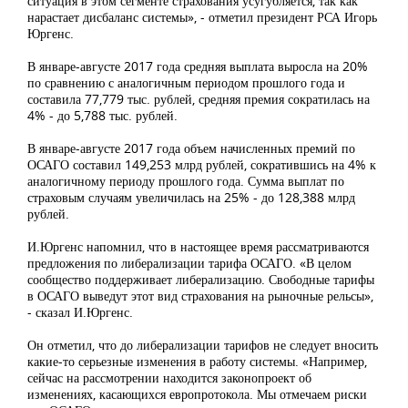
ситуация в этом сегменте страхования усугубляется, так как
нарастает дисбаланс системы», - отметил президент РСА Игорь
Юргенс.
В январе-августе 2017 года средняя выплата выросла на 20%
по сравнению с аналогичным периодом прошлого года и
составила 77,779 тыс. рублей, средняя премия сократилась на
4% - до 5,788 тыс. рублей.
В январе-августе 2017 года объем начисленных премий по
ОСАГО составил 149,253 млрд рублей, сократившись на 4% к
аналогичному периоду прошлого года. Сумма выплат по
страховым случаям увеличилась на 25% - до 128,388 млрд
рублей.
И.Юргенс напомнил, что в настоящее время рассматриваются
предложения по либерализации тарифа ОСАГО. «В целом
сообщество поддерживает либерализацию. Свободные тарифы
в ОСАГО выведут этот вид страхования на рыночные рельсы»,
- сказал И.Юргенс.
Он отметил, что до либерализации тарифов не следует вносить
какие-то серьезные изменения в работу системы. «Например,
сейчас на рассмотрении находится законопроект об
изменениях, касающихся европротокола. Мы отмечаем риски