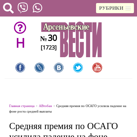
РУБРИКИ
30
№
H
[1723]
Главная страница
АВтобан
Средняя премия по ОСАГО усилила падение на
фоне роста средней выплаты
Средняя премия по ОСАГО
усилила падение на фоне