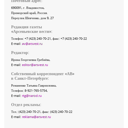
Почтовый адрес:
690091
, г.
Владивосток
,
Приморский край
,
Россия
.
Переулок Шевченко
, дом 9, 27
Редакция газеты
«
Арсеньевские вести
»:
Телефон:
+7 (423) 240-70-21
, факс:
+7 (423) 240-70-22
E-mail:
av@arsvest.ru
Редактор:
Ирина Георгиевна Гребнёва,
E-mail:
editor@arsvest.ru
Собственный корреспондент «АВ»
в Санкт-Петербурге:
Романенко Татьяна Гаврииловна,
Телефон: 8-921-765-5754,
E-mail:
rtg@narod.ru
Отдел рекламы:
Тел.: (423) 240-70-21, факс: (423) 240-70-22
E-mail:
reklama@arsvest.ru