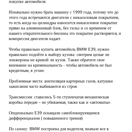
покупке автомобиля.
Изначально нужно брать машину с 1999 года, потому что до
этого года встречаются двигатели с никасиловым покрытием,
то есть когда на цилиндры наносится никасиловое покрытие
прямо на алюминиевый блок, без гильз и со временем от
нашего отвратительного бензина это покрытие растворяется, и
компрессия двигателя падает.
Чтобы правильно купить автомобиль BMW Е39, нужно
правильно подойти к выбору кузова: смотрим целые ли
лонжероны не кривой ли кузов. Также обратите свое
внимание на криминальность - чтобы автомобиль не был
кредитным, в угоне.
Проблемные места: вентиляция картерных газов, катушки
зажигания часто выбиваются из строя.
Трансмиссия: ставились 5-ти ступенчатая механическая
коробка передач – не убиваемая, также как и «автоматы».
Опционально Е39 оснащали самоблокирующимся
дифференциалом ( повышенного трения)
По салону: BMW построена для водителя, вначале все в