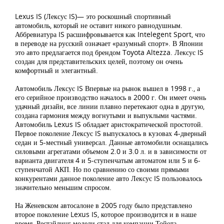
Lexus IS (Лексус IS)— это роскошный спортивный
автомобиль, который не оставит никого равнодушным.
Аббревиатура IS расшифровывается как Intelegent Sport, что
в переводе на русский означает «разумный спорт». В Японии
это авто предлагается под брендом Toyota Altezza. Лексус IS
создан для представительских целей, поэтому он очень
комфортный и элегантный.
Автомобиль Лексус IS Впервые на рынок вышел в 1998 г., а
его серийное производство началось в 2000 г. Он имеет очень
удачный дизайн, все линии плавно перетекают одна в другую,
создана гармония между вогнутыми и выпуклыми частями.
Автомобиль Lexus IS обладает аристократической простотой.
Первое поколение Лексус IS выпускалось в кузовах 4-дверный
седан и 5-местный универсал. Данные автомобили оснащались
силовыми агрегатами объемом 2.0 и 3.0 л. и в зависимости от
варианта двигателя 4 и 5-ступенчатым автоматом или 5 и 6-
ступенчатой АКП. Но по сравнению со своими прямыми
конкурентами данное поколение авто Лексус IS пользовалось
значительно меньшим спросом.
На Женевском автосалоне в 2005 году было представлено
второе поколение Lexus IS, которое производится и в наше
время. Рестайлинг модели стал для компании Тойота