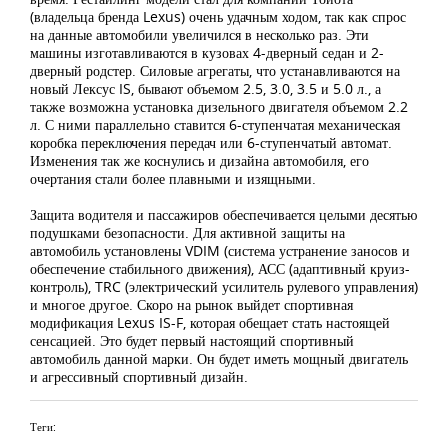
(владельца бренда Lexus) очень удачным ходом, так как спрос
на данные автомобили увеличился в несколько раз. Эти
машины изготавливаются в кузовах 4-дверный седан и 2-
дверный родстер. Силовые агрегаты, что устанавливаются на
новый Лексус IS, бывают объемом 2.5, 3.0, 3.5 и 5.0 л., а
также возможна установка дизельного двигателя объемом 2.2
л. С ними параллельно ставится 6-ступенчатая механическая
коробка переключения передач или 6-ступенчатый автомат.
Изменения так же коснулись и дизайна автомобиля, его
очертания стали более плавными и изящными.
Защита водителя и пассажиров обеспечивается целыми десятью
подушками безопасности. Для активной защиты на
автомобиль установлены VDIM (система устранение заносов и
обеспечение стабильного движения), АСС (адаптивный круиз-
контроль), TRC (электрический усилитель рулевого управления)
и многое другое. Скоро на рынок выйдет спортивная
модификация Lexus IS-F, которая обещает стать настоящей
сенсацией. Это будет первый настоящий спортивный
автомобиль данной марки. Он будет иметь мощный двигатель
и агрессивный спортивный дизайн.
Теги: