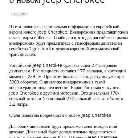
10.03.2017
В сети появилась официальная информация о европейской
версии нового Jeep Cherokee. Внедорожник представят уже в
начале марта в Женеве. Сообщается, что для российского рынка
внедорожник будет предлагаться с атмосферным двигателем
семейства Tigershark и девятискоростной автоматической
трансмиссией.
Российский Jeep Cherokee будет оснащен 2.4-литровым
двигателем. Его мощность составит 177 лошадок, а крутящий
момент – 229 нм. При этом большая часть доступна уже при
3900 оборотах. О динамике внедорожника в такой
конфигурации пока неизвестно. Европейцы смогут купить
Jeep Cherokee с другими моторами. Это дизельный 170-
сильный мотор и бензиновый 272-сильный агрегат объемом
3.2 литра.
Стали известны подробности о новом Jeep Cherokee
Для обоих двигателей будет предложен девятискоростной
автомат. Дизельный будет дополнительно предлагаться с
шестискоростной ручной КПП. В Европе Jeep Cherokee