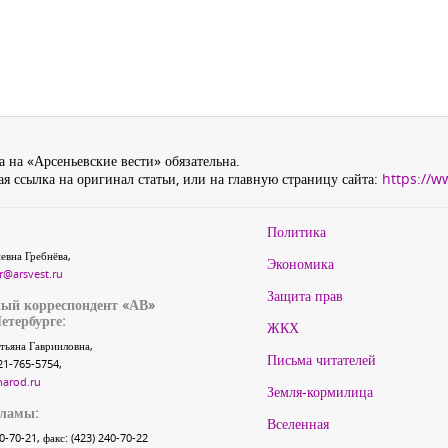
 на «Арсеньевские вести» обязательна.
я ссылка на оригинал статьи, или на главную страницу сайта:
https://w
Политика
евна Гребнёва,
Экономика
r@arsvest.ru
Защита прав
ый корреспондент «АВ»
етербурге:
ЖКХ
тьяна Гаврииловна,
Письма читателей
21-765-5754,
narod.ru
Земля-кормилица
кламы:
Вселенная
40-70-21, факс: (423) 240-70-22