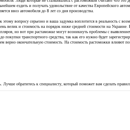
томобиля. Люди которые не сталкивались с растоможкой считают что это д
льнейшем ездить и получать удовольствие от качества Европейского автом
яется ввоз автомобиля до 8 лет со дня производства.
к этому вопросу серьезно и ваша задумка воплотится в реальность с 
очень велик и стоимость на порядок ниже средней стоимости на Украине.
пляров, но вот при растаможке могут возникнуть проблемы с выявлением
 покупки транспортного средства, так как его нужно будет зарегистрир
ем верно окончательную стоимость. На стоимость растоможки влияют пок
ь. Лучше обратитесь к специалисту, который поможет вам сделать прави