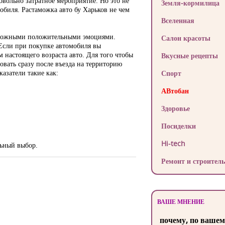
овольно затратное мероприятие. Но это не
Земля-кормилица
обиля. Растаможка авто бу Харьков не чем
Вселенная
возможными положительными эмоциями.
Салон красоты
 Если при покупке автомобиля вы
 настоящего возраста авто. Для того чтобы
Вкусные рецепты
овать сразу после въезда на территорию
азатели такие как:
Спорт
АВтобан
Здоровье
Посиделки
Hi-tech
льный выбор.
Ремонт и строитель
ВАШЕ МНЕНИЕ
почему, по вашем