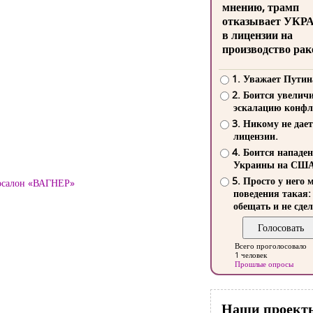
мнению, трамп
отказывает УКР
в лицензии на
производство рак
1. Уважает Путин
2. Боится увелич
эскалацию конфл
3. Никому не дает
лицензии.
4. Боится нападе
Украины на СШ
5. Просто у него 
тосалон «ВАГНЕР»
поведения такая:
обещать и не сдел
Всего проголосовало
1 человек
Прошлые опросы
Наши проект