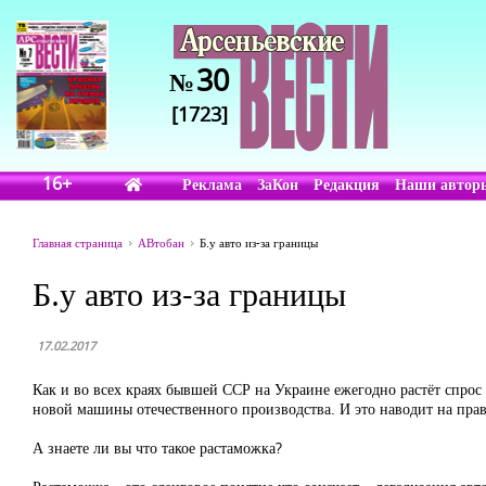
30
№
[1723]
16+
Реклама
ЗаКон
Редакция
Наши автор
Главная страница
АВтобан
Б.у авто из-за границы
Б.у авто из-за границы
17.02.2017
Как и во всех краях бывшей ССР на Украине ежегодно растёт спрос
новой машины отечественного производства. И это наводит на пра
А знаете ли вы что такое растаможка?