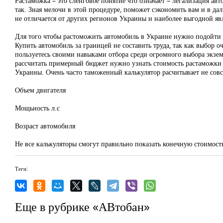
Растаможка – это сленговое понятие что означает – легализация ав
так. Зная мелочи в этой процедуре, поможет сэкономить вам и в да
не отличается от других регионов Украины и наиболее выгодной явл
Для того чтобы растоможить автомобиль в Украине нужно подойти 
Купить автомобиль за границей не составить труда, так как выбор 
пользуетесь своими навыками отбора среди огромного выбора экзем
рассчитать примерный бюджет нужно узнать стоимость растаможки до
Украины. Очень часто таможенный калькулятор расчитывает не совс
Объем двигателя
Мощьность л.с
Возраст автомобиля
Не все калькуляторы смогут правильно показать конечную стоимост
Теги:
Еще в рубрике «АВтобан»