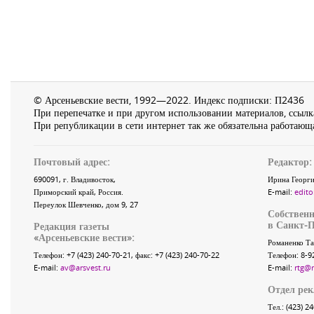
© Арсеньевские вести, 1992—2022. Индекс подписки: П2436
При перепечатке и при другом использовании материалов, ссылка
При републикации в сети интернет так же обязательна работающа
Почтовый адрес:
Редактор:
690091
, г.
Владивосток
,
Ирина Георги
Приморский край
,
Россия
.
E-mail:
edito
Переулок Шевченко
, дом 9, 27
Собственн
в Санкт-П
Редакция газеты
«
Арсеньевские вести
»:
Романенко Та
Телефон:
+7 (423) 240-70-21
, факс:
+7 (423) 240-70-22
Телефон: 8-9
E-mail:
av@arsvest.ru
E-mail:
rtg@
Отдел ре
Тел.: (423) 2