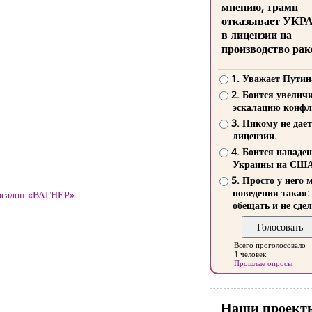
мнению, трамп
отказывает УКР
в лицензии на
производство рак
1. Уважает Путин
2. Боится увелич
эскалацию конфл
3. Никому не дает
лицензии.
4. Боится нападе
Украины на СШ
5. Просто у него 
поведения такая:
тосалон «ВАГНЕР»
обещать и не сдел
Всего проголосовало
1 человек
Прошлые опросы
Наши проект