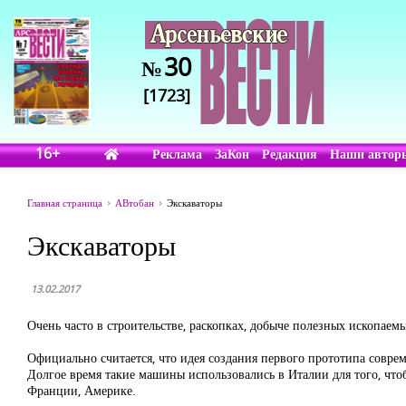
30
№
[1723]
16+
Реклама
ЗаКон
Редакция
Наши автор
Главная страница
АВтобан
Экскаваторы
Экскаваторы
13.02.2017
Очень часто в строительстве, раскопках, добыче полезных ископаемых
Официально считается, что идея создания первого прототипа совре
Долгое время такие машины использовались в Италии для того, чт
Франции, Америке.