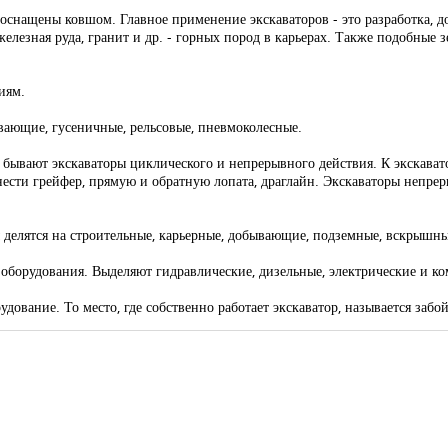
снащены ковшом. Главное применение экскаваторов - это разработка, до
о железная руда, гранит и др. - горных пород в карьерах. Также подобны
иям.
вающие, гусеничные, рельсовые, пневмоколесные.
, бывают экскаваторы циклического и непрерывного действия. К экскават
ести грейфер, прямую и обратную лопата, драглайн. Экскаваторы непрер
делятся на строительные, карьерные, добывающие, подземные, вскрышны
 оборудования. Выделяют гидравлические, дизельные, электрические и к
дование. То место, где собственно работает экскаватор, называется забой