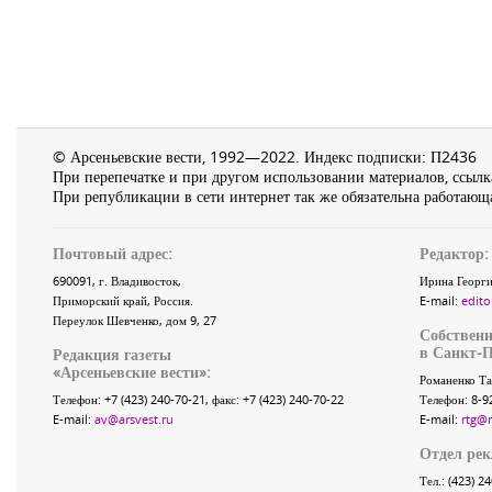
© Арсеньевские вести, 1992—2022. Индекс подписки: П2436
При перепечатке и при другом использовании материалов, ссылка
При републикации в сети интернет так же обязательна работающа
Почтовый адрес:
Редактор:
690091
, г.
Владивосток
,
Ирина Георги
Приморский край
,
Россия
.
E-mail:
edito
Переулок Шевченко
, дом 9, 27
Собственн
в Санкт-П
Редакция газеты
«
Арсеньевские вести
»:
Романенко Та
Телефон:
+7 (423) 240-70-21
, факс:
+7 (423) 240-70-22
Телефон: 8-9
E-mail:
av@arsvest.ru
E-mail:
rtg@
Отдел ре
Тел.: (423) 2