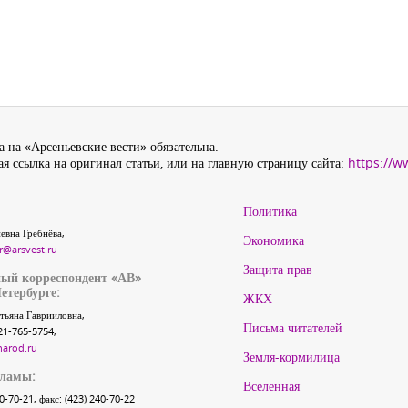
 на «Арсеньевские вести» обязательна.
я ссылка на оригинал статьи, или на главную страницу сайта:
https://w
Политика
евна Гребнёва,
Экономика
r@arsvest.ru
Защита прав
ый корреспондент «АВ»
етербурге:
ЖКХ
тьяна Гаврииловна,
Письма читателей
21-765-5754,
narod.ru
Земля-кормилица
кламы:
Вселенная
40-70-21, факс: (423) 240-70-22