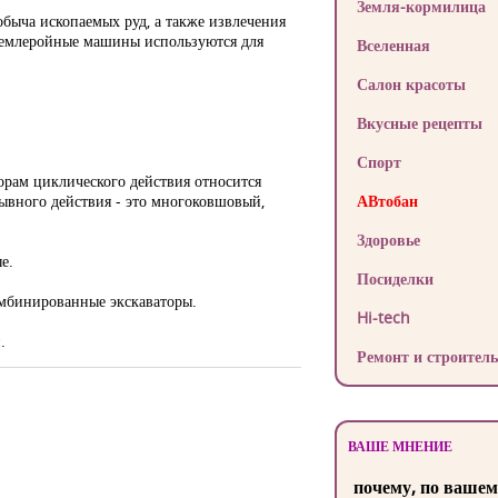
Земля-кормилица
быча ископаемых руд, а также извлечения
е землеройные машины используются для
Вселенная
Салон красоты
Вкусные рецепты
Спорт
орам циклического действия относится
ывного действия - это многоковшовый,
АВтобан
Здоровье
е.
Посиделки
омбинированные экскаваторы.
Hi-tech
.
Ремонт и строитель
ВАШЕ МНЕНИЕ
почему, по вашем